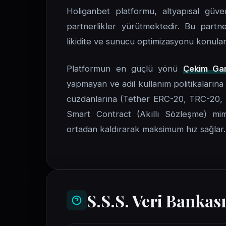
Holiganbet platformu, altyapısal güveni
partnerlikler yürütmektedir. Bu partne
likidite ve sunucu optimizasyonu konula
Platformun en güçlü yönü
Çekim Gar
yapmayan ve adil kullanım politikalarına 
cüzdanlarına (Tether ERC-20, TRC-20, Bi
Smart Contract (Akıllı Sözleşme) mimari
ortadan kaldırarak maksimum hız sağlar.
S.S.S. Veri Bankas