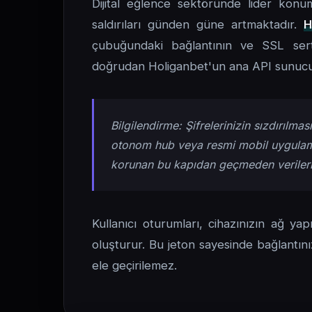
Dijital eğlence sektöründe lider konu
saldırıları günden güne artmaktadır.
H
çubuğundaki bağlantının ve SSL sertifi
doğrudan Holiganbet'un ana API sunucular
Bilgilendirme: Şifrelerinizin sızdırılma
otonom hub veya resmi mobil uygulama 
korunan bu kapıdan geçmeden verilerin
Kullanıcı oturumları, cihazınızın ağ ya
oluşturur. Bu jeton sayesinde bağlantını
ele geçirilemez.