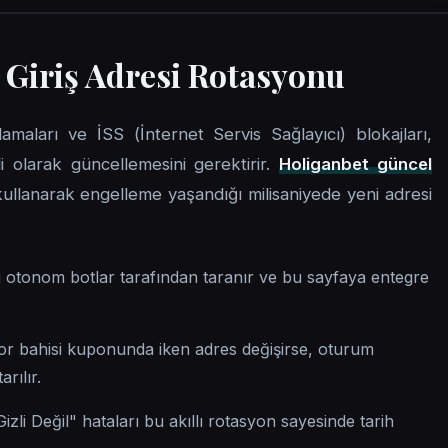
 Giriş Adresi Rotasyonu
amaları ve İSS (İnternet Servis Sağlayıcı) blokajları,
i olarak güncellemesini gerektirir.
Holiganbet güncel
ullanarak engelleme yaşandığı milisaniyede yeni adresi
i otonom botlar tarafından taranır ve bu sayfaya entegre
por bahisi kuponunda iken adres değişirse, oturum
rılır.
li Değil" hataları bu akıllı rotasyon sayesinde tarih