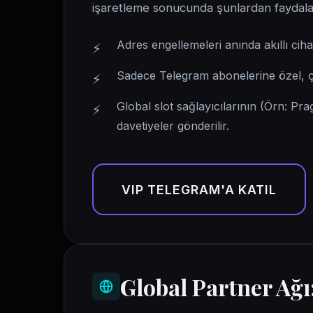
işaretleme sonucunda şunlardan faydalan
Adres engellemeleri anında akıllı ciha
Sadece Telegram abonelerine özel, çe
Global slot sağlayıcılarının (Örn: P
davetiyeler gönderilir.
VIP TELEGRAM'A KATIL
Global Partner Ağı