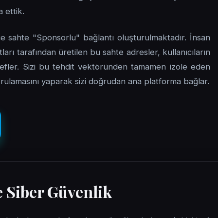
 ettik.
 sahte "Sponsorlu" bağlantı oluşturulmaktadır. İnsan
ları tarafından üretilen bu sahte adresler, kullanıcıların
hedefler. Sizi bu tehdit vektöründen tamamen izole eden
rulamasını yaparak sizi doğrudan ana platforma bağlar.
e Siber Güvenlik