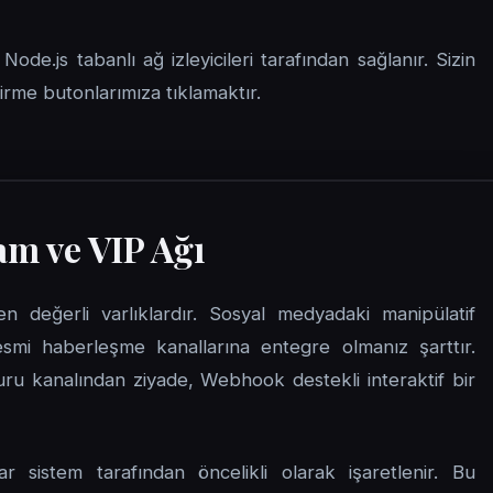
Node.js tabanlı ağ izleyicileri tarafından sağlanır. Sizin
me butonlarımıza tıklamaktır.
am ve VIP Ağı
en değerli varlıklardır. Sosyal medyadaki manipülatif
smi haberleşme kanallarına entegre olmanız şarttır.
uru kanalından ziyade, Webhook destekli interaktif bir
r sistem tarafından öncelikli olarak işaretlenir. Bu