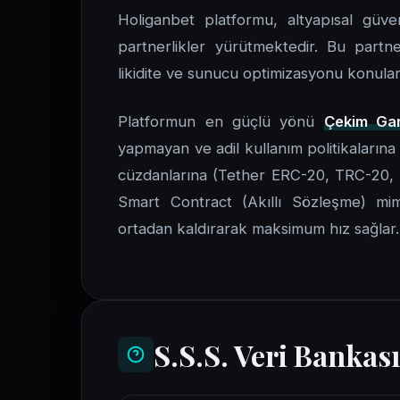
Holiganbet platformu, altyapısal güveni
partnerlikler yürütmektedir. Bu partne
likidite ve sunucu optimizasyonu konula
Platformun en güçlü yönü
Çekim Gar
yapmayan ve adil kullanım politikalarına 
cüzdanlarına (Tether ERC-20, TRC-20, Bi
Smart Contract (Akıllı Sözleşme) mimari
ortadan kaldırarak maksimum hız sağlar.
S.S.S. Veri Bankas