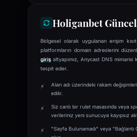
Holiganbet Güncel
Bölgesel olarak uygulanan erişim kısıtl
platformların domain adreslerini düzenl
giriş
altyapımız, Anycast DNS mimarisi k
tespit eder.
Alan adı üzerindeki rakam değişimler
edilir.
Siz canlı bir rulet masasında veya s
verileriniz yeni sunucuya kayıpsız akta
"Sayfa Bulunamadı" veya "Bağlantı Giz