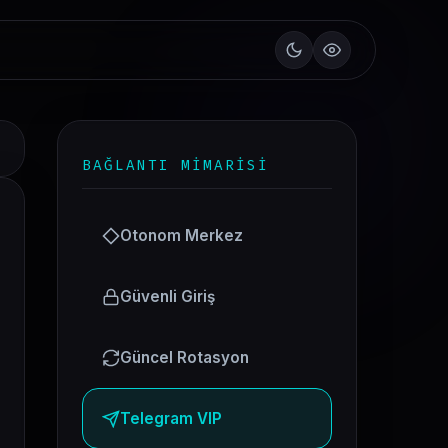
BAĞLANTI MIMARISI
Otonom Merkez
Güvenli Giriş
Güncel Rotasyon
Telegram VIP