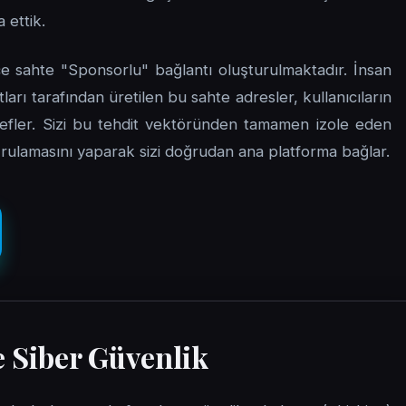
 ettik.
 sahte "Sponsorlu" bağlantı oluşturulmaktadır. İnsan
ları tarafından üretilen bu sahte adresler, kullanıcıların
hedefler. Sizi bu tehdit vektöründen tamamen izole eden
rulamasını yaparak sizi doğrudan ana platforma bağlar.
e Siber Güvenlik