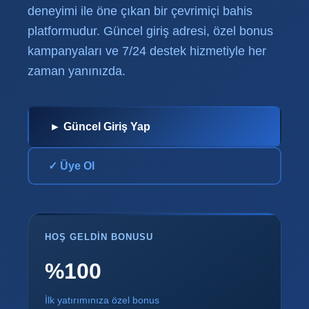
deneyimi ile öne çıkan bir çevrimiçi bahis
platformudur. Güncel giriş adresi, özel bonus
kampanyaları ve 7/24 destek hizmetiyle her
zaman yanınızda.
► Güncel Giriş Yap
✓ Üye Ol
HOŞ GELDIN BONUSU
%100
İlk yatırımınıza özel bonus