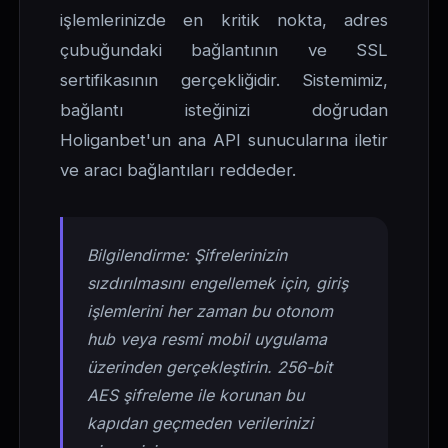
işlemlerinizde en kritik nokta, adres
çubuğundaki bağlantının ve SSL
sertifikasının gerçekliğidir. Sistemimiz,
bağlantı isteğinizi doğrudan
Holiganbet'un ana API sunucularına iletir
ve aracı bağlantıları reddeder.
Bilgilendirme: Şifrelerinizin
sızdırılmasını engellemek için, giriş
işlemlerini her zaman bu otonom
hub veya resmi mobil uygulama
üzerinden gerçekleştirin. 256-bit
AES şifreleme ile korunan bu
kapıdan geçmeden verilerinizi