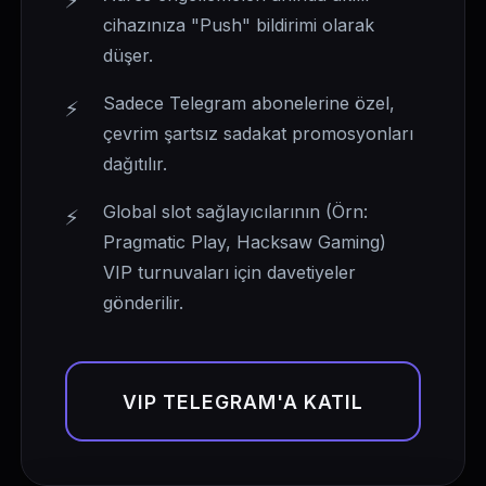
cihazınıza "Push" bildirimi olarak
düşer.
Sadece Telegram abonelerine özel,
çevrim şartsız sadakat promosyonları
dağıtılır.
Global slot sağlayıcılarının (Örn:
Pragmatic Play, Hacksaw Gaming)
VIP turnuvaları için davetiyeler
gönderilir.
VIP TELEGRAM'A KATIL