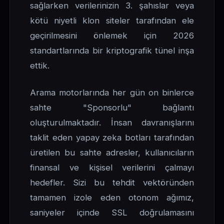
sağlarken verilerinizin 3. şahıslar veya
kötü niyetli klon siteler tarafından ele
geçirilmesini önlemek için 2026
standartlarında bir kriptografik tünel inşa
ettik.
Arama motorlarında her gün on binlerce
sahte "Sponsorlu" bağlantı
oluşturulmaktadır. İnsan davranışlarını
taklit eden yapay zeka botları tarafından
üretilen bu sahte adresler, kullanıcıların
finansal ve kişisel verilerini çalmayı
hedefler. Sizi bu tehdit vektöründen
tamamen izole eden otonom ağımız,
saniyeler içinde SSL doğrulamasını