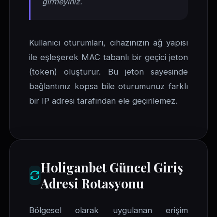
girmeyiniz.
Kullanıcı oturumları, cihazınızın ağ yapısı
ile eşleşerek MAC tabanlı bir geçici jeton
(token) oluşturur. Bu jeton sayesinde
bağlantınız kopsa bile oturumunuz farklı
bir IP adresi tarafından ele geçirilemez.
Holiganbet Güncel Giriş
Adresi Rotasyonu
Bölgesel olarak uygulanan erişim