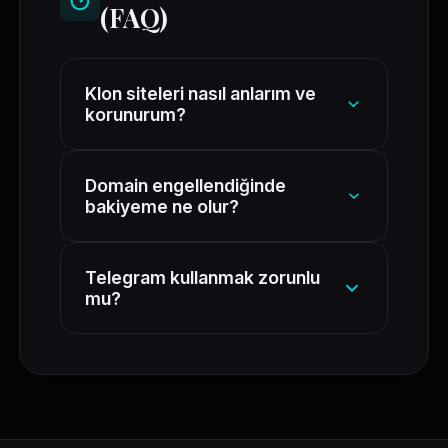
(FAQ)
Klon siteleri nasıl anlarım ve
korunurum?
Arama motorlarında "Sponsorlu"
Domain engellendiğinde
etiketiyle en üstte çıkan
bakiyeme ne olur?
bağlantıların büyük bir kısmı
kullanıcı verilerini çalmayı
Hiçbir şey olmaz. Holiganbet
hedefleyen oltalama (klon)
Telegram kullanmak zorunlu
sunucuları yurt dışında güvenli veri
mu?
sitelerdir. Orijinal altyapıda daima
merkezlerinde barındırılmaktadır.
%100 SSL sertifikası ve lisans
Engellenen sadece "alan adı"dır.
Teknik olarak bir zorunluluk
doğrulama linki bulunur. En kesin
Anycast rotasyonumuz sizi
olmamakla birlikte, dijital
koruma yöntemi, bu sayfa gibi
saniyeler içinde yeni adrese
güvenliğiniz ve avantajlı fırsatları
şifrelenmiş tüneller üzerinden
bağladığında, devam eden spor
kaçırmamanız adına VIP Telegram
erişim sağlamaktır.