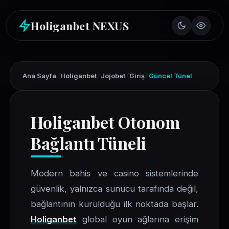
Holiganbet NEXUS
/
/
/
/
Ana Sayfa
Holiganbet
Jojobet
Giriş
Güncel Tünel
Holiganbet Otonom
Bağlantı Tüneli
Modern bahis ve casino sistemlerinde
güvenlik, yalnızca sunucu tarafında değil,
bağlantının kurulduğu ilk noktada başlar.
Holiganbet
global oyun ağlarına erişim