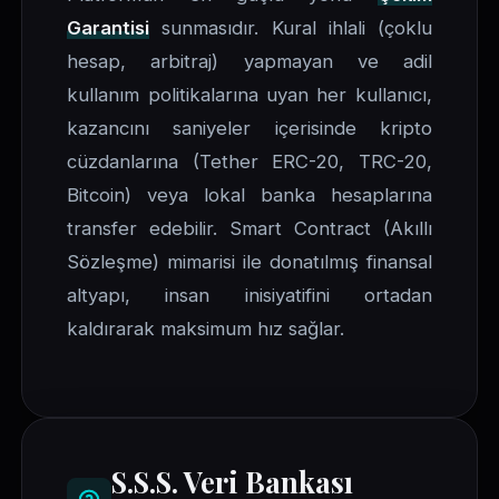
Garantisi
sunmasıdır. Kural ihlali (çoklu
hesap, arbitraj) yapmayan ve adil
kullanım politikalarına uyan her kullanıcı,
kazancını saniyeler içerisinde kripto
cüzdanlarına (Tether ERC-20, TRC-20,
Bitcoin) veya lokal banka hesaplarına
transfer edebilir. Smart Contract (Akıllı
Sözleşme) mimarisi ile donatılmış finansal
altyapı, insan inisiyatifini ortadan
kaldırarak maksimum hız sağlar.
S.S.S. Veri Bankası