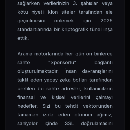
sağlarken verilerinizin 3. şahıslar veya
kötü niyetli klon siteler tarafından ele
geçirilmesini önlemek için 2026
standartlarında bir kriptografik tünel inşa
ettik.
Arama motorlarında her gün on binlerce
sahte "Sponsorlu" bağlantı
oluşturulmaktadır. İnsan davranışlarını
taklit eden yapay zeka botları tarafından
üretilen bu sahte adresler, kullanıcıların
finansal ve kişisel verilerini çalmayı
hedefler. Sizi bu tehdit vektöründen
tamamen izole eden otonom ağımız,
saniyeler içinde SSL doğrulamasını