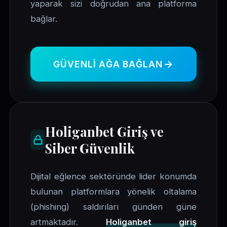
yaparak sizi doğrudan ana platforma
bağlar.
GÜVENLİ AĞA BAĞLAN
Holiganbet Giriş ve
Siber Güvenlik
Dijital eğlence sektöründe lider konumda
bulunan platformlara yönelik oltalama
(phishing) saldırıları günden güne
artmaktadır.
Holiganbet giriş