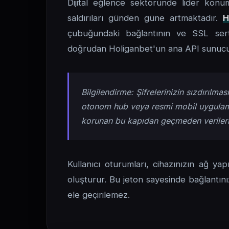
Dijital eğlence sektöründe lider konu
saldırıları günden güne artmaktadır.
H
çubuğundaki bağlantının ve SSL sertifi
doğrudan Holiganbet'un ana API sunucular
Bilgilendirme: Şifrelerinizin sızdırılma
otonom hub veya resmi mobil uygulama 
korunan bu kapıdan geçmeden verilerin
Kullanıcı oturumları, cihazınızın ağ ya
oluşturur. Bu jeton sayesinde bağlantını
ele geçirilemez.