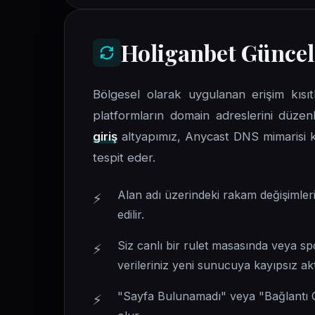
Holiganbet Güncel
Bölgesel olarak uygulanan erişim kısıtl
platformların domain adreslerini düzenl
giriş
altyapımız, Anycast DNS mimarisi k
tespit eder.
Alan adı üzerindeki rakam değişimler
edilir.
Siz canlı bir rulet masasında veya s
verileriniz yeni sunucuya kayıpsız akta
"Sayfa Bulunamadı" veya "Bağlantı Giz