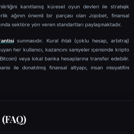
lirliğini kanıtlamış küresel oyun devleri ile stratejik
rlik ağının önemli bir parçası olan Jojobet, finansal
rında sektöre yön veren standartları paylaşmaktadır.
antisi
sunmasıdır. Kural ihlali (çoklu hesap, arbitraj)
uyan her kullanıcı, kazancını saniyeler içerisinde kripto
tcoin) veya lokal banka hesaplarına transfer edebilir.
si ile donatılmış finansal altyapı, insan inisiyatifini
ı (FAQ)