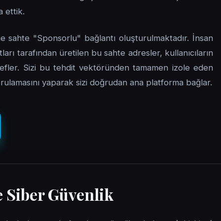
 ettik.
 sahte "Sponsorlu" bağlantı oluşturulmaktadır. İnsan
ları tarafından üretilen bu sahte adresler, kullanıcıların
hedefler. Sizi bu tehdit vektöründen tamamen izole eden
rulamasını yaparak sizi doğrudan ana platforma bağlar.
e Siber Güvenlik