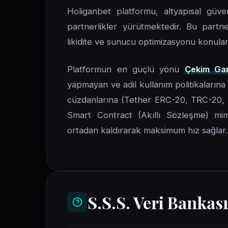
Holiganbet platformu, altyapısal güveni
partnerlikler yürütmektedir. Bu partne
likidite ve sunucu optimizasyonu konula
Platformun en güçlü yönü
Çekim Gar
yapmayan ve adil kullanım politikalarına 
cüzdanlarına (Tether ERC-20, TRC-20, Bi
Smart Contract (Akıllı Sözleşme) mimari
ortadan kaldırarak maksimum hız sağlar.
S.S.S. Veri Bankas