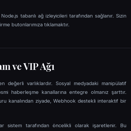
Node.js tabanlı ağ izleyicileri tarafından sağlanır. Sizin
me butonlarımıza tıklamaktır.
am ve VIP Ağı
en değerli varlıklardır. Sosyal medyadaki manipülatif
smi haberleşme kanallarına entegre olmanız şarttır.
uru kanalından ziyade, Webhook destekli interaktif bir
r sistem tarafından öncelikli olarak işaretlenir. Bu