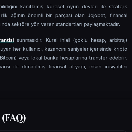
lirliğini kanıtlamış küresel oyun devleri ile stratejik
rlik ağının önemli bir parçası olan Jojobet, finansal
rında sektöre yön veren standartları paylaşmaktadır.
antisi
sunmasıdır. Kural ihlali (çoklu hesap, arbitraj)
uyan her kullanıcı, kazancını saniyeler içerisinde kripto
tcoin) veya lokal banka hesaplarına transfer edebilir.
si ile donatılmış finansal altyapı, insan inisiyatifini
ı (FAQ)