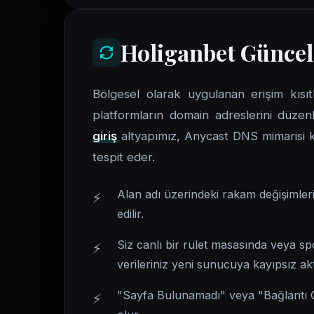
Holiganbet Güncel
Bölgesel olarak uygulanan erişim kısıtl
platformların domain adreslerini düzenl
giriş
altyapımız, Anycast DNS mimarisi k
tespit eder.
Alan adı üzerindeki rakam değişimler
edilir.
Siz canlı bir rulet masasında veya s
verileriniz yeni sunucuya kayıpsız akta
"Sayfa Bulunamadı" veya "Bağlantı Giz