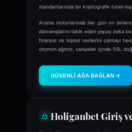
standartlarında bir kriptografik tünel inşa
Arama motorlarında her gün on binlerce
davranışlarını taklit eden yapay zeka bot
finansal ve kişisel verilerini çalmayı 
otonom ağımız, saniyeler içinde SSL doğ
GÜVENLİ AĞA BAĞLAN
Holiganbet Giriş v