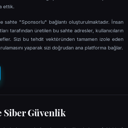
 ettik.
 sahte "Sponsorlu" bağlantı oluşturulmaktadır. İnsan
ları tarafından üretilen bu sahte adresler, kullanıcıların
hedefler. Sizi bu tehdit vektöründen tamamen izole eden
rulamasını yaparak sizi doğrudan ana platforma bağlar.
e Siber Güvenlik