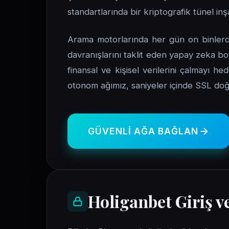
standartlarında bir kriptografik tünel inşa
Arama motorlarında her gün on binlerce
davranışlarını taklit eden yapay zeka bot
finansal ve kişisel verilerini çalmayı 
otonom ağımız, saniyeler içinde SSL doğ
GÜVENLİ AĞA BAĞLAN
Holiganbet Giriş v