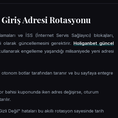
 Giriş Adresi Rotasyonu
amaları ve İSS (İnternet Servis Sağlayıcı) blokajları,
i olarak güncellemesini gerektirir.
Holiganbet güncel
ullanarak engelleme yaşandığı milisaniyede yeni adresi
i otonom botlar tarafından taranır ve bu sayfaya entegre
por bahisi kuponunda iken adres değişirse, oturum
rılır.
li Değil" hataları bu akıllı rotasyon sayesinde tarih