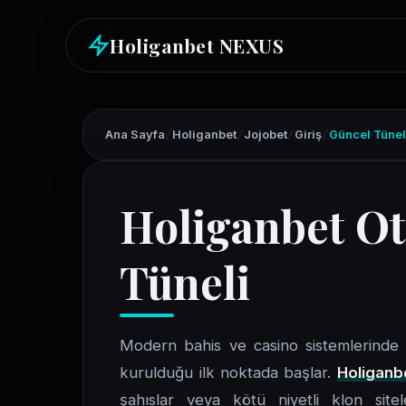
Holiganbet NEXUS
/
/
/
/
Ana Sayfa
Holiganbet
Jojobet
Giriş
Güncel Tüne
Holiganbet O
Tüneli
Modern bahis ve casino sistemlerinde g
kurulduğu ilk noktada başlar.
Holiganb
şahıslar veya kötü niyetli klon site