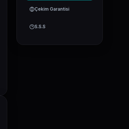
Çekim Garantisi
S.S.S