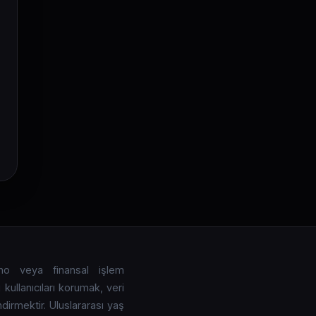
no veya finansal işlem
ullanıcıları korumak, veri
dirmektir. Uluslararası yaş