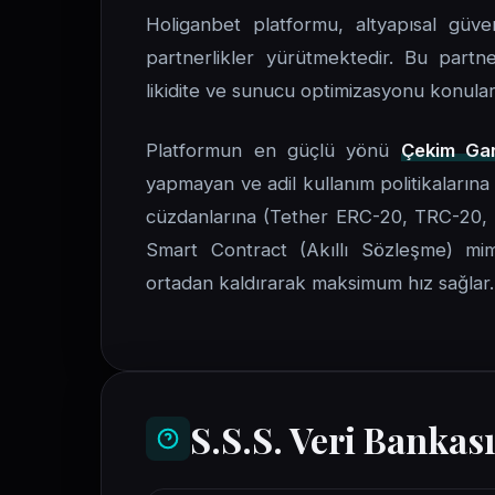
Holiganbet platformu, altyapısal güveni
partnerlikler yürütmektedir. Bu partne
likidite ve sunucu optimizasyonu konula
Platformun en güçlü yönü
Çekim Gar
yapmayan ve adil kullanım politikalarına 
cüzdanlarına (Tether ERC-20, TRC-20, Bi
Smart Contract (Akıllı Sözleşme) mimari
ortadan kaldırarak maksimum hız sağlar.
S.S.S. Veri Bankas