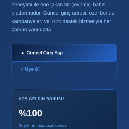
deneyimi ile öne çıkan bir çevrimiçi bahis
platformudur. Güncel giriş adresi, özel bonus
kampanyaları ve 7/24 destek hizmetiyle her
zaman yanınızda.
► Güncel Giriş Yap
✓ Üye Ol
HOŞ GELDIN BONUSU
%100
İlk yatırımınıza özel bonus