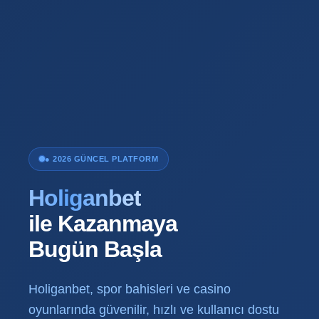
● 2026 GÜNCEL PLATFORM
Holiganbet
ile Kazanmaya
Bugün Başla
Holiganbet, spor bahisleri ve casino
oyunlarında güvenilir, hızlı ve kullanıcı dostu