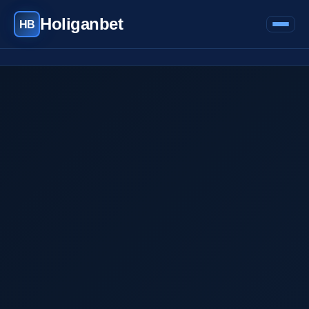
Holiganbet
HB