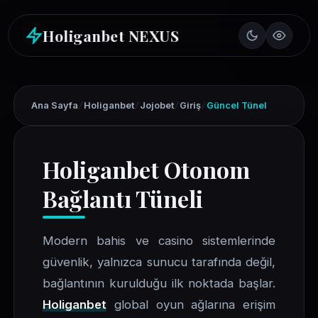
Holiganbet NEXUS
/
/
/
/
Ana Sayfa
Holiganbet
Jojobet
Giriş
Güncel Tünel
Holiganbet Otonom
Bağlantı Tüneli
Modern bahis ve casino sistemlerinde
güvenlik, yalnızca sunucu tarafında değil,
bağlantının kurulduğu ilk noktada başlar.
Holiganbet
global oyun ağlarına erişim