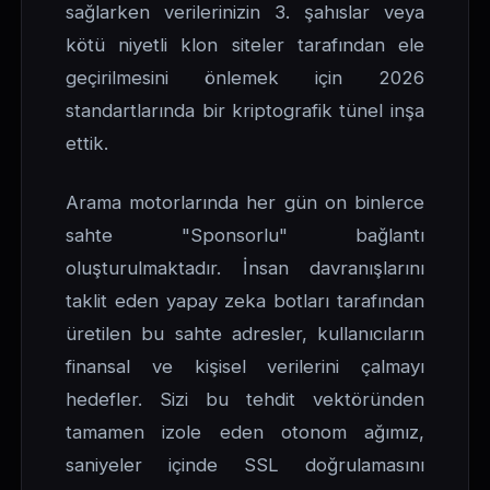
sağlarken verilerinizin 3. şahıslar veya
kötü niyetli klon siteler tarafından ele
geçirilmesini önlemek için 2026
standartlarında bir kriptografik tünel inşa
ettik.
Arama motorlarında her gün on binlerce
sahte "Sponsorlu" bağlantı
oluşturulmaktadır. İnsan davranışlarını
taklit eden yapay zeka botları tarafından
üretilen bu sahte adresler, kullanıcıların
finansal ve kişisel verilerini çalmayı
hedefler. Sizi bu tehdit vektöründen
tamamen izole eden otonom ağımız,
saniyeler içinde SSL doğrulamasını