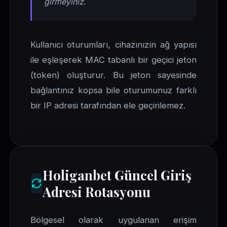
girmeyiniz.
Kullanıcı oturumları, cihazınızın ağ yapısı
ile eşleşerek MAC tabanlı bir geçici jeton
(token) oluşturur. Bu jeton sayesinde
bağlantınız kopsa bile oturumunuz farklı
bir IP adresi tarafından ele geçirilemez.
Holiganbet Güncel Giriş
Adresi Rotasyonu
Bölgesel olarak uygulanan erişim