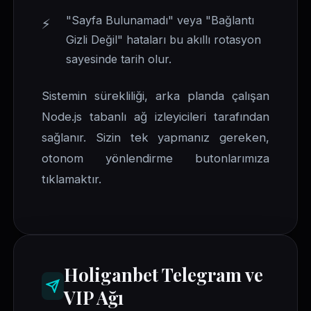
"Sayfa Bulunamadı" veya "Bağlantı
Gizli Değil" hataları bu akıllı rotasyon
sayesinde tarih olur.
Sistemin sürekliliği, arka planda çalışan
Node.js tabanlı ağ izleyicileri tarafından
sağlanır. Sizin tek yapmanız gereken,
otonom yönlendirme butonlarımıza
tıklamaktır.
Holiganbet Telegram ve
VIP Ağı