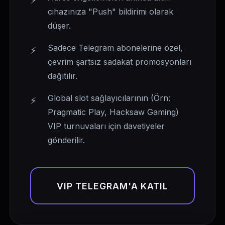
cihazınıza "Push" bildirimi olarak
düşer.
Sadece Telegram abonelerine özel,
çevrim şartsız sadakat promosyonları
dağıtılır.
Global slot sağlayıcılarının (Örn:
Pragmatic Play, Hacksaw Gaming)
VIP turnuvaları için davetiyeler
gönderilir.
VIP TELEGRAM'A KATIL