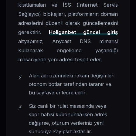
kısıtlamaları ve İSS (İnternet Servis
Sağlayıcı) blokajları, platformların domain
adreslerini düzenli olarak güncellemesini
gerektirir.
Holiganbet güncel giriş
altyapımız, Anycast DNS mimarisi
kullanarak engelleme yaşandığı
milisaniyede yeni adresi tespit eder.
Alan adı üzerindeki rakam değişimleri
otonom botlar tarafından taranır ve
bu sayfaya entegre edilir.
Siz canlı bir rulet masasında veya
spor bahisi kuponunda iken adres
değişirse, oturum verileriniz yeni
sunucuya kayıpsız aktarılır.