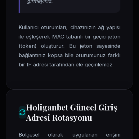
girmeyiniz.
Kullanıcı oturumları, cihazınızın ağ yapısı
ile eşleşerek MAC tabanlı bir geçici jeton
(token) oluşturur. Bu jeton sayesinde
bağlantınız kopsa bile oturumunuz farklı
bir IP adresi tarafından ele geçirilemez.
Holiganbet Güncel Giriş
Adresi Rotasyonu
Bölgesel olarak uygulanan erişim