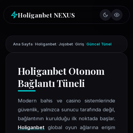
Holiganbet NEXUS
/
/
/
/
Ana Sayfa
Holiganbet
Jojobet
Giriş
Güncel Tünel
Holiganbet Otonom
Bağlantı Tüneli
Modern bahis ve casino sistemlerinde
güvenlik, yalnızca sunucu tarafında değil,
bağlantının kurulduğu ilk noktada başlar.
Holiganbet
global oyun ağlarına erişim