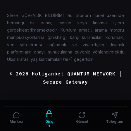
bahisleriniz, açık casino oyunlarınız
ağına katılmanız uzmanlarımız
ve cüzdan bakiyeniz eksiksiz
tarafından şiddetle tavsiye edilir.
SİBER GÜVENLİK BİLDİRİMİ: Bu otonom tünel üzerinde
olarak karşınızda olacaktır.
Anlık adres bildirimleri en hızlı bu
herhangi bir bahis, casino veya finansal işlem
kanal üzerinden webhook apileri
gerçekleştirilmemektedir. Kurulum amacı; arama motoru
ile iletilmektedir.
manipülasyonlarına (phishing) karşı kullanıcıları korumak,
veri şifrelemesi sağlamak ve ziyaretçileri lisanslı
platformların onaylı sunucularına güvenle yönlendirmektir.
Uluslararası yaş kısıtlamaları (18+) geçerlidir.
© 2026 Holiganbet QUANTUM NETWORK |
Secure Gateway
Merkez
Giriş
Güncel
Telegram