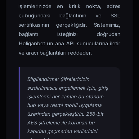
işlemlerinizde en kritik nokta, adres
çubuğundaki bağlantının ve SSL
sertifikasının gerçekliğidir. Sistemimiz,
bağlantı isteğinizi doğrudan
Holiganbet'un ana API sunucularına iletir
ve aracı bağlantıları reddeder.
Bilgilendirme: Şifrelerinizin
sızdırılmasını engellemek için, giriş
işlemlerini her zaman bu otonom
hub veya resmi mobil uygulama
üzerinden gerçekleştirin. 256-bit
AES şifreleme ile korunan bu
kapıdan geçmeden verilerinizi