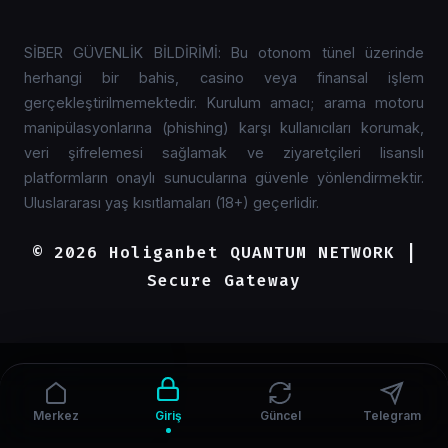
bahisleriniz, açık casino oyunlarınız
ağına katılmanız uzmanlarımız
ve cüzdan bakiyeniz eksiksiz
tarafından şiddetle tavsiye edilir.
SİBER GÜVENLİK BİLDİRİMİ: Bu otonom tünel üzerinde
olarak karşınızda olacaktır.
Anlık adres bildirimleri en hızlı bu
herhangi bir bahis, casino veya finansal işlem
kanal üzerinden webhook apileri
gerçekleştirilmemektedir. Kurulum amacı; arama motoru
ile iletilmektedir.
manipülasyonlarına (phishing) karşı kullanıcıları korumak,
veri şifrelemesi sağlamak ve ziyaretçileri lisanslı
platformların onaylı sunucularına güvenle yönlendirmektir.
Uluslararası yaş kısıtlamaları (18+) geçerlidir.
© 2026 Holiganbet QUANTUM NETWORK |
Secure Gateway
Merkez
Giriş
Güncel
Telegram