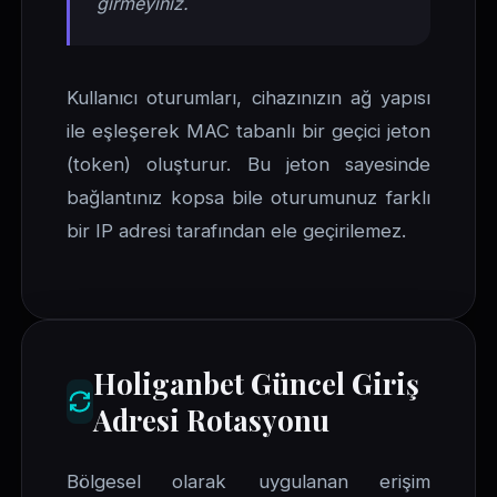
girmeyiniz.
Kullanıcı oturumları, cihazınızın ağ yapısı
ile eşleşerek MAC tabanlı bir geçici jeton
(token) oluşturur. Bu jeton sayesinde
bağlantınız kopsa bile oturumunuz farklı
bir IP adresi tarafından ele geçirilemez.
Holiganbet Güncel Giriş
Adresi Rotasyonu
Bölgesel olarak uygulanan erişim