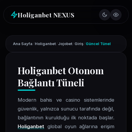
Holiganbet NEXUS
/
/
/
/
Ana Sayfa
Holiganbet
Jojobet
Giriş
Güncel Tünel
Holiganbet Otonom
Bağlantı Tüneli
Modern bahis ve casino sistemlerinde
güvenlik, yalnızca sunucu tarafında değil,
bağlantının kurulduğu ilk noktada başlar.
Holiganbet
global oyun ağlarına erişim