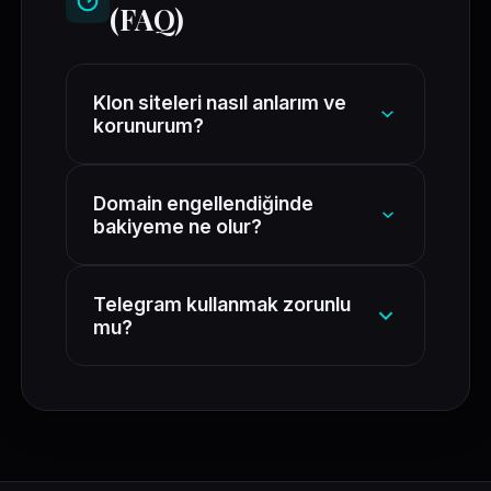
(FAQ)
Klon siteleri nasıl anlarım ve
korunurum?
Arama motorlarında "Sponsorlu"
Domain engellendiğinde
etiketiyle en üstte çıkan
bakiyeme ne olur?
bağlantıların büyük bir kısmı
kullanıcı verilerini çalmayı
Hiçbir şey olmaz. Holiganbet
hedefleyen oltalama (klon)
Telegram kullanmak zorunlu
sunucuları yurt dışında güvenli veri
mu?
sitelerdir. Orijinal altyapıda daima
merkezlerinde barındırılmaktadır.
%100 SSL sertifikası ve lisans
Engellenen sadece "alan adı"dır.
Teknik olarak bir zorunluluk
doğrulama linki bulunur. En kesin
Anycast rotasyonumuz sizi
olmamakla birlikte, dijital
koruma yöntemi, bu sayfa gibi
saniyeler içinde yeni adrese
güvenliğiniz ve avantajlı fırsatları
şifrelenmiş tüneller üzerinden
bağladığında, devam eden spor
kaçırmamanız adına VIP Telegram
erişim sağlamaktır.