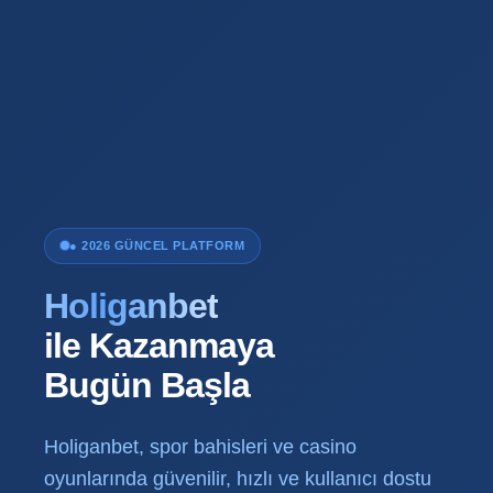
● 2026 GÜNCEL PLATFORM
Holiganbet
ile Kazanmaya
Bugün Başla
Holiganbet, spor bahisleri ve casino
oyunlarında güvenilir, hızlı ve kullanıcı dostu