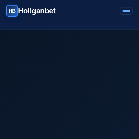
Holiganbet
HB