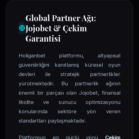
Global Partner Ağı:
Jojobet & Çekim
Garantisi
Holiganbet platformu, altyapısal
güvenilirliğini kanıtlamış küresel oyun
devleri ile stratejik partnerlikler
yürütmektedir. Bu partnerlik ağının
önemli bir parçası olan Jojobet, finansal
likidite ve sunucu optimizasyonu
konularında sektöre yön veren
standartları paylaşmaktadır.
Platformun en güçlü yönü
Çekim