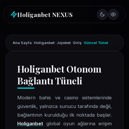
Holiganbet NEXUS
/
/
/
/
Ana Sayfa
Holiganbet
Jojobet
Giriş
Güncel Tünel
Holiganbet Otonom
Bağlantı Tüneli
Modern bahis ve casino sistemlerinde
güvenlik, yalnızca sunucu tarafında değil,
bağlantının kurulduğu ilk noktada başlar.
Holiganbet
global oyun ağlarına erişim