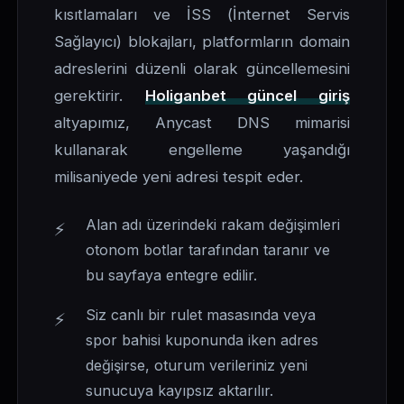
kısıtlamaları ve İSS (İnternet Servis
Sağlayıcı) blokajları, platformların domain
adreslerini düzenli olarak güncellemesini
gerektirir.
Holiganbet güncel giriş
altyapımız, Anycast DNS mimarisi
kullanarak engelleme yaşandığı
milisaniyede yeni adresi tespit eder.
Alan adı üzerindeki rakam değişimleri
otonom botlar tarafından taranır ve
bu sayfaya entegre edilir.
Siz canlı bir rulet masasında veya
spor bahisi kuponunda iken adres
değişirse, oturum verileriniz yeni
sunucuya kayıpsız aktarılır.