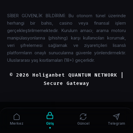
bahisleriniz, açık casino oyunlarınız
ağına katılmanız uzmanlarımız
ve cüzdan bakiyeniz eksiksiz
tarafından şiddetle tavsiye edilir.
SİBER GÜVENLİK BİLDİRİMİ: Bu otonom tünel üzerinde
olarak karşınızda olacaktır.
Anlık adres bildirimleri en hızlı bu
herhangi bir bahis, casino veya finansal işlem
kanal üzerinden webhook apileri
gerçekleştirilmemektedir. Kurulum amacı; arama motoru
ile iletilmektedir.
manipülasyonlarına (phishing) karşı kullanıcıları korumak,
veri şifrelemesi sağlamak ve ziyaretçileri lisanslı
platformların onaylı sunucularına güvenle yönlendirmektir.
Uluslararası yaş kısıtlamaları (18+) geçerlidir.
© 2026 Holiganbet QUANTUM NETWORK |
Secure Gateway
Merkez
Giriş
Güncel
Telegram