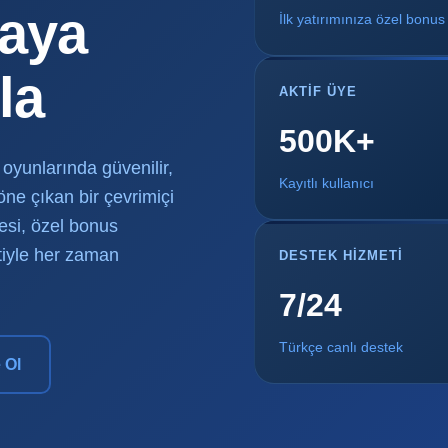
maya
İlk yatırımınıza özel bonus
la
AKTIF ÜYE
500K+
 oyunlarında güvenilir,
Kayıtlı kullanıcı
 öne çıkan bir çevrimiçi
esi, özel bonus
tiyle her zaman
DESTEK HIZMETI
7/24
Türkçe canlı destek
 Ol