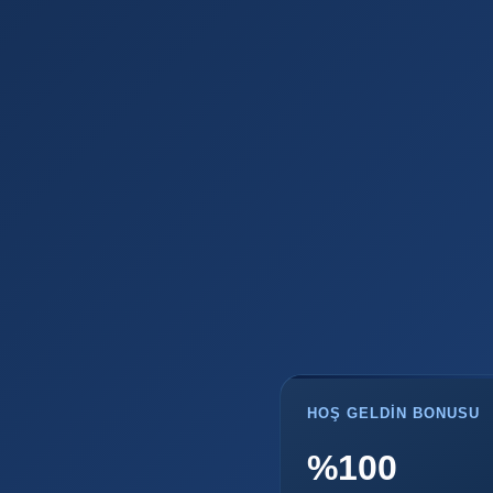
HOŞ GELDIN BONUSU
%100