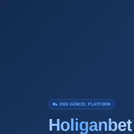
● 2026 GÜNCEL PLATFORM
Holiganbet