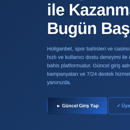
ile Kazan
Bugün Baş
Holiganbet, spor bahisleri ve casino
hızlı ve kullanıcı dostu deneyimi ile
bahis platformudur. Güncel giriş adr
kampanyaları ve 7/24 destek hizme
yanınızda.
► Güncel Giriş Yap
✓ Üye