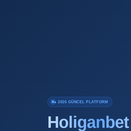
● 2026 GÜNCEL PLATFORM
Holiganbet