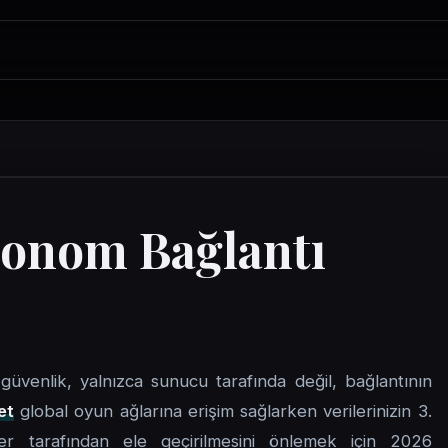
l
tonom Bağlantı
üvenlik, yalnızca sunucu tarafında değil, bağlantının
et
global oyun ağlarına erişim sağlarken verilerinizin 3.
ler tarafından ele geçirilmesini önlemek için 2026