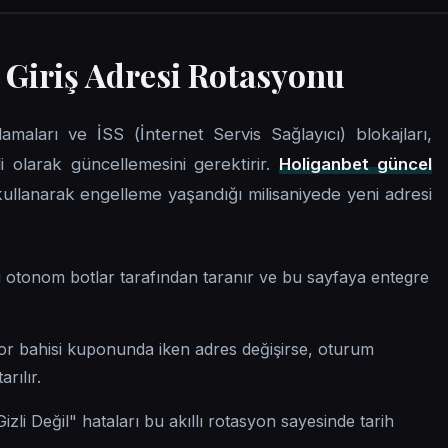
 Giriş Adresi Rotasyonu
amaları ve İSS (İnternet Servis Sağlayıcı) blokajları,
i olarak güncellemesini gerektirir.
Holiganbet güncel
ullanarak engelleme yaşandığı milisaniyede yeni adresi
i otonom botlar tarafından taranır ve bu sayfaya entegre
por bahisi kuponunda iken adres değişirse, oturum
rılır.
li Değil" hataları bu akıllı rotasyon sayesinde tarih