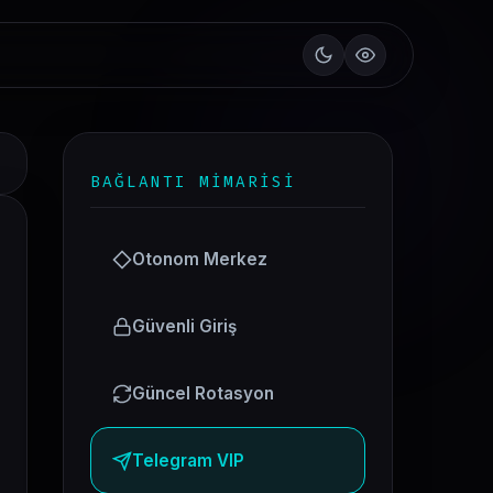
BAĞLANTI MIMARISI
Otonom Merkez
Güvenli Giriş
Güncel Rotasyon
Telegram VIP