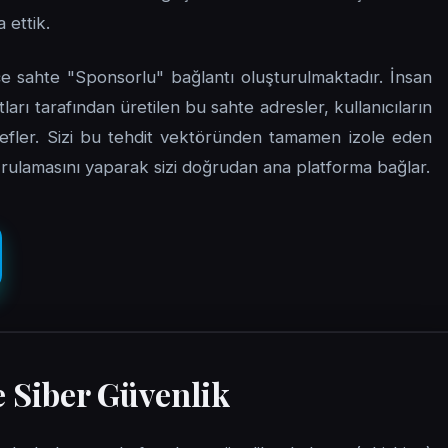
 ettik.
 sahte "Sponsorlu" bağlantı oluşturulmaktadır. İnsan
ları tarafından üretilen bu sahte adresler, kullanıcıların
hedefler. Sizi bu tehdit vektöründen tamamen izole eden
rulamasını yaparak sizi doğrudan ana platforma bağlar.
e Siber Güvenlik