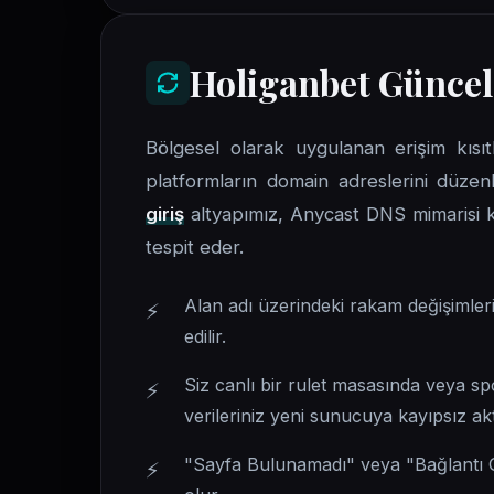
Holiganbet Güncel
Bölgesel olarak uygulanan erişim kısıtl
platformların domain adreslerini düzenl
giriş
altyapımız, Anycast DNS mimarisi k
tespit eder.
Alan adı üzerindeki rakam değişimler
edilir.
Siz canlı bir rulet masasında veya s
verileriniz yeni sunucuya kayıpsız akta
"Sayfa Bulunamadı" veya "Bağlantı Giz