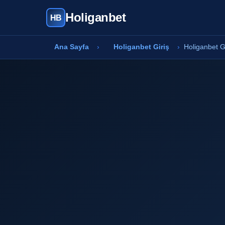
Holiganbet
HB
Ana Sayfa
Holiganbet Giriş
Holiganbet 