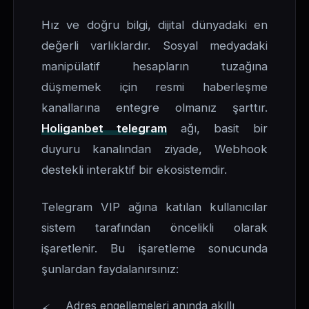
Hız ve doğru bilgi, dijital dünyadaki en
değerli varlıklardır. Sosyal medyadaki
manipülatif hesapların tuzağına
düşmemek için resmi haberleşme
kanallarına entegre olmanız şarttır.
Holiganbet telegram
ağı, basit bir
duyuru kanalından ziyade, Webhook
destekli interaktif bir ekosistemdir.
Telegram VIP ağına katılan kullanıcılar
sistem tarafından öncelikli olarak
işaretlenir. Bu işaretleme sonucunda
şunlardan faydalanırsınız:
Adres engellemeleri anında akıllı