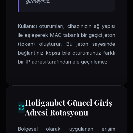
girmeyiniz.
Kullanıcı oturumları, cihazınızın ağ yapısı
ile eşleşerek MAC tabanlı bir geçici jeton
(token) oluşturur. Bu jeton sayesinde
bağlantınız kopsa bile oturumunuz farklı
bir IP adresi tarafından ele geçirilemez.
Holiganbet Güncel Giriş
Adresi Rotasyonu
Bölgesel olarak uygulanan erişim