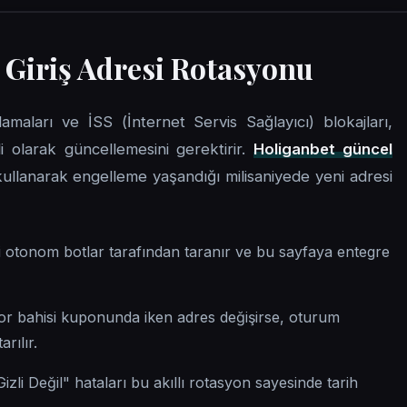
 Giriş Adresi Rotasyonu
amaları ve İSS (İnternet Servis Sağlayıcı) blokajları,
i olarak güncellemesini gerektirir.
Holiganbet güncel
ullanarak engelleme yaşandığı milisaniyede yeni adresi
i otonom botlar tarafından taranır ve bu sayfaya entegre
por bahisi kuponunda iken adres değişirse, oturum
rılır.
li Değil" hataları bu akıllı rotasyon sayesinde tarih