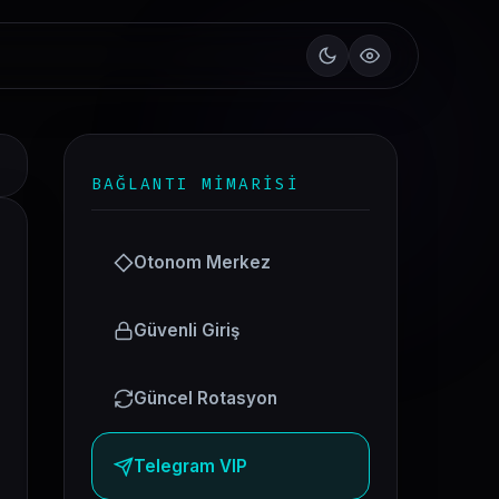
BAĞLANTI MIMARISI
Otonom Merkez
Güvenli Giriş
Güncel Rotasyon
Telegram VIP