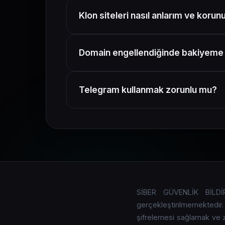
Klon siteleri nasıl anlarım ve koru
Arama motorlarında "Sponsorlu" etike
Domain engellendiğinde bakiyeme 
kullanıcı verilerini çalmayı hedefleyen
%100 SSL sertifikası ve lisans doğru
Hiçbir şey olmaz. Holiganbet sunucul
sayfa gibi şifrelenmiş tüneller üzerin
Telegram kullanmak zorunlu mu?
barındırılmaktadır. Engellenen sadece
içinde yeni adrese bağladığında, deva
Teknik olarak bir zorunluluk olmamakla b
cüzdan bakiyeniz eksiksiz olarak karş
kaçırmamanız adına VIP Telegram ağı
tavsiye edilir. Anlık adres bildirimler
iletilmektedir.
SİBER GÜVENLİK BİLDİR
gerçekleştirilmemektedir.
şifrelemesi sağlamak ve zi