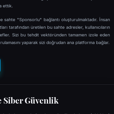
 ettik.
 sahte "Sponsorlu" bağlantı oluşturulmaktadır. İnsan
ları tarafından üretilen bu sahte adresler, kullanıcıların
hedefler. Sizi bu tehdit vektöründen tamamen izole eden
rulamasını yaparak sizi doğrudan ana platforma bağlar.
e Siber Güvenlik