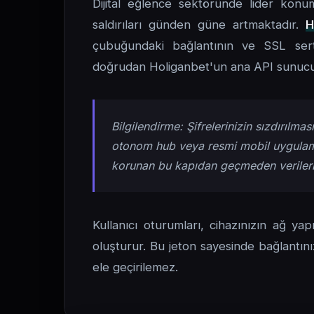
Dijital eğlence sektöründe lider konu
saldırıları günden güne artmaktadır.
H
çubuğundaki bağlantının ve SSL sertifi
doğrudan Holiganbet'un ana API sunucular
Bilgilendirme: Şifrelerinizin sızdırılma
otonom hub veya resmi mobil uygulama 
korunan bu kapıdan geçmeden verilerin
Kullanıcı oturumları, cihazınızın ağ ya
oluşturur. Bu jeton sayesinde bağlantını
ele geçirilemez.