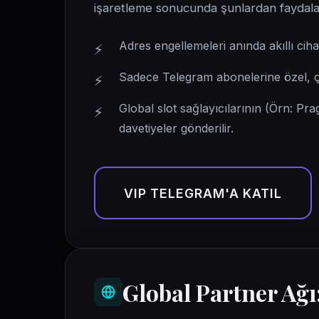
işaretleme sonucunda şunlardan faydalan
Adres engellemeleri anında akıllı ciha
Sadece Telegram abonelerine özel, çe
Global slot sağlayıcılarının (Örn: P
davetiyeler gönderilir.
VIP TELEGRAM'A KATIL
Global Partner Ağı