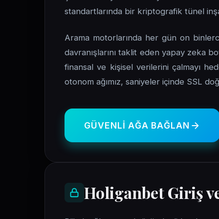
standartlarında bir kriptografik tünel inşa
Arama motorlarında her gün on binlerce
davranışlarını taklit eden yapay zeka bot
finansal ve kişisel verilerini çalmayı 
otonom ağımız, saniyeler içinde SSL doğ
GÜVENLİ AĞA BAĞLAN
Holiganbet Giriş v