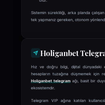
olur.
Sistemin sürekliliği, arka planda çalışan 
tek yapmanız gereken, otonom yönlendir
Holiganbet Telegr
Hız ve doğru bilgi, dijital dünyadaki 
hesapların tuzağına düşmemek için re
Holiganbet telegram
ağı, basit bir duy
ekosistemdir.
Telegram VIP ağına katılan kullanıcıla