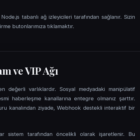
Node.js tabanlı ağ izleyicileri tarafından sağlanır. Sizin
me butonlarımıza tıklamaktır.
am ve VIP Ağı
en değerli varlıklardır. Sosyal medyadaki manipülatif
smi haberleşme kanallarına entegre olmanız şarttır.
uru kanalından ziyade, Webhook destekli interaktif bir
r sistem tarafından öncelikli olarak işaretlenir. Bu