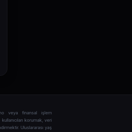
no veya finansal işlem
ullanıcıları korumak, veri
dirmektir. Uluslararası yaş