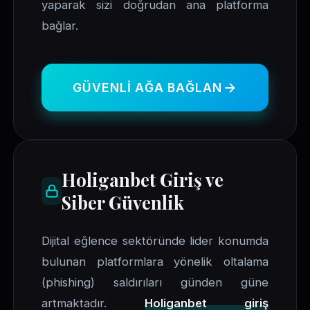
yaparak sizi doğrudan ana platforma
bağlar.
GÜVENLİ AĞA BAĞLAN
Holiganbet Giriş ve
Siber Güvenlik
Dijital eğlence sektöründe lider konumda
bulunan platformlara yönelik oltalama
(phishing) saldırıları günden güne
artmaktadır.
Holiganbet giriş