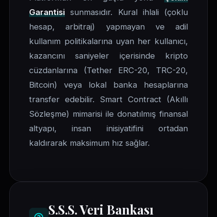
Garantisi
sunmasıdır. Kural ihlali (çoklu
hesap, arbitraj) yapmayan ve adil
kullanım politikalarına uyan her kullanıcı,
kazancını saniyeler içerisinde kripto
cüzdanlarına (Tether ERC-20, TRC-20,
Bitcoin) veya lokal banka hesaplarına
transfer edebilir. Smart Contract (Akıllı
Sözleşme) mimarisi ile donatılmış finansal
altyapı, insan inisiyatifini ortadan
kaldırarak maksimum hız sağlar.
S.S.S. Veri Bankası