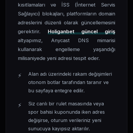
kısıtlamaları ve İSS (İnternet Servis
Sağlayıcı) blokajları, platformların domain
adreslerini düzenli olarak güncellemesini
gerektirir.
Holiganbet güncel giriş
altyapımız, Anycast DNS mimarisi
kullanarak engelleme yaşandığı
milisaniyede yeni adresi tespit eder.
Alan adı üzerindeki rakam değişimleri
otonom botlar tarafından taranır ve
bu sayfaya entegre edilir.
Siz canlı bir rulet masasında veya
spor bahisi kuponunda iken adres
değişirse, oturum verileriniz yeni
sunucuya kayıpsız aktarılır.