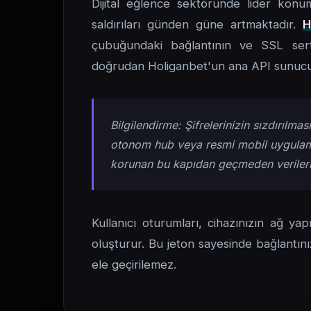
Dijital eğlence sektöründe lider konu
saldırıları günden güne artmaktadır.
H
çubuğundaki bağlantının ve SSL sertifi
doğrudan Holiganbet'un ana API sunucular
Bilgilendirme: Şifrelerinizin sızdırılma
otonom hub veya resmi mobil uygulama 
korunan bu kapıdan geçmeden verilerin
Kullanıcı oturumları, cihazınızın ağ ya
oluşturur. Bu jeton sayesinde bağlantını
ele geçirilemez.