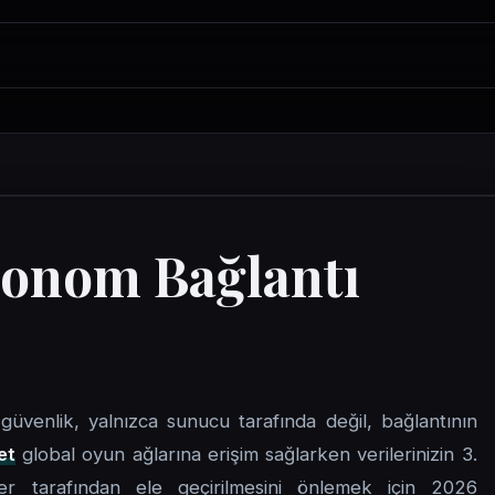
l
tonom Bağlantı
üvenlik, yalnızca sunucu tarafında değil, bağlantının
et
global oyun ağlarına erişim sağlarken verilerinizin 3.
ler tarafından ele geçirilmesini önlemek için 2026