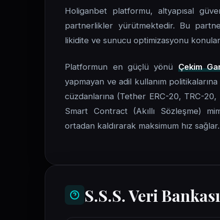
Holiganbet platformu, altyapısal güveni
partnerlikler yürütmektedir. Bu partne
likidite ve sunucu optimizasyonu konula
Platformun en güçlü yönü
Çekim Gar
yapmayan ve adil kullanım politikalarına 
cüzdanlarına (Tether ERC-20, TRC-20, Bi
Smart Contract (Akıllı Sözleşme) mimari
ortadan kaldırarak maksimum hız sağlar.
S.S.S. Veri Bankas