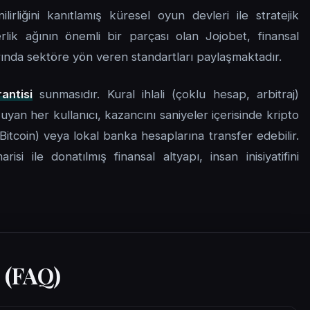
lirliğini kanıtlamış küresel oyun devleri ile stratejik
rlik ağının önemli bir parçası olan Jojobet, finansal
rında sektöre yön veren standartları paylaşmaktadır.
antisi
sunmasıdır. Kural ihlali (çoklu hesap, arbitraj)
uyan her kullanıcı, kazancını saniyeler içerisinde kripto
tcoin) veya lokal banka hesaplarına transfer edebilir.
si ile donatılmış finansal altyapı, insan inisiyatifini
ı (FAQ)