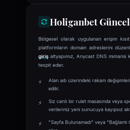
Holiganbet Güncel
Bölgesel olarak uygulanan erişim kısıtl
platformların domain adreslerini düzenl
giriş
altyapımız, Anycast DNS mimarisi k
tespit eder.
Alan adı üzerindeki rakam değişimler
edilir.
Siz canlı bir rulet masasında veya s
verileriniz yeni sunucuya kayıpsız akta
"Sayfa Bulunamadı" veya "Bağlantı Giz