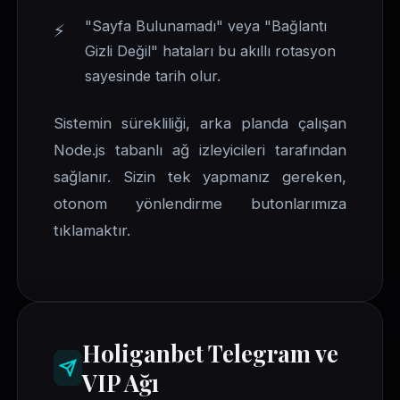
"Sayfa Bulunamadı" veya "Bağlantı
Gizli Değil" hataları bu akıllı rotasyon
sayesinde tarih olur.
Sistemin sürekliliği, arka planda çalışan
Node.js tabanlı ağ izleyicileri tarafından
sağlanır. Sizin tek yapmanız gereken,
otonom yönlendirme butonlarımıza
tıklamaktır.
Holiganbet Telegram ve
VIP Ağı