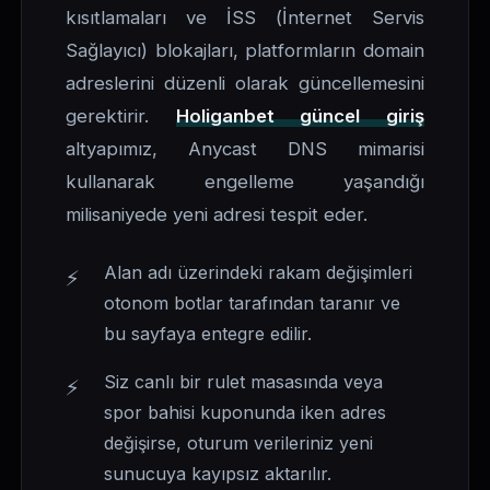
kısıtlamaları ve İSS (İnternet Servis
Sağlayıcı) blokajları, platformların domain
adreslerini düzenli olarak güncellemesini
gerektirir.
Holiganbet güncel giriş
altyapımız, Anycast DNS mimarisi
kullanarak engelleme yaşandığı
milisaniyede yeni adresi tespit eder.
Alan adı üzerindeki rakam değişimleri
otonom botlar tarafından taranır ve
bu sayfaya entegre edilir.
Siz canlı bir rulet masasında veya
spor bahisi kuponunda iken adres
değişirse, oturum verileriniz yeni
sunucuya kayıpsız aktarılır.