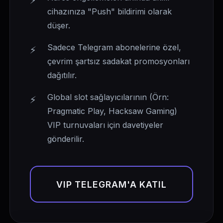
cihazınıza "Push" bildirimi olarak
düşer.
Sadece Telegram abonelerine özel,
çevrim şartsız sadakat promosyonları
dağıtılır.
Global slot sağlayıcılarının (Örn:
Pragmatic Play, Hacksaw Gaming)
VIP turnuvaları için davetiyeler
gönderilir.
VIP TELEGRAM'A KATIL