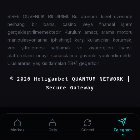
bahisleriniz, açık casino oyunlarınız
ağına katılmanız uzmanlarımız
ve cüzdan bakiyeniz eksiksiz
tarafından şiddetle tavsiye edilir.
SİBER GÜVENLİK BİLDİRİMİ: Bu otonom tünel üzerinde
olarak karşınızda olacaktır.
Anlık adres bildirimleri en hızlı bu
herhangi bir bahis, casino veya finansal işlem
kanal üzerinden webhook apileri
gerçekleştirilmemektedir. Kurulum amacı; arama motoru
ile iletilmektedir.
manipülasyonlarına (phishing) karşı kullanıcıları korumak,
veri şifrelemesi sağlamak ve ziyaretçileri lisanslı
platformların onaylı sunucularına güvenle yönlendirmektir.
Uluslararası yaş kısıtlamaları (18+) geçerlidir.
© 2026 Holiganbet QUANTUM NETWORK |
Secure Gateway
Merkez
Giriş
Güncel
Telegram