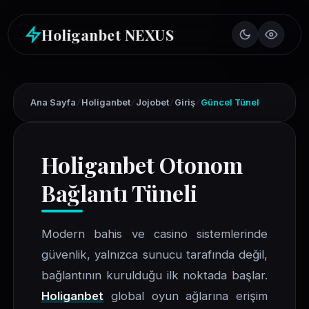
Holiganbet NEXUS
/
/
/
/
Ana Sayfa
Holiganbet
Jojobet
Giriş
Güncel Tünel
Holiganbet Otonom
Bağlantı Tüneli
Modern bahis ve casino sistemlerinde
güvenlik, yalnızca sunucu tarafında değil,
bağlantının kurulduğu ilk noktada başlar.
Holiganbet
global oyun ağlarına erişim