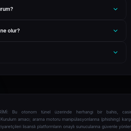
nurum?
tiyle en üstte çıkan bağlantıların büyük bir kısmı
ne olur?
 oltalama (klon) sitelerdir. Orijinal altyapıda daima
lama linki bulunur. En kesin koruma yöntemi, bu
arı yurt dışında güvenli veri merkezlerinde
den erişim sağlamaktır.
 "alan adı"dır. Anycast rotasyonumuz sizi saniyeler
m eden spor bahisleriniz, açık casino oyunlarınız ve
irlikte, dijital güvenliğiniz ve avantajlı fırsatları
ınızda olacaktır.
na katılmanız uzmanlarımız tarafından şiddetle
i en hızlı bu kanal üzerinden webhook apileri ile
İMİ: Bu otonom tünel üzerinde herhangi bir bahis, casi
 Kurulum amacı; arama motoru manipülasyonlarına (phishing) karşı k
yaretçileri lisanslı platformların onaylı sunucularına güvenle yönlen