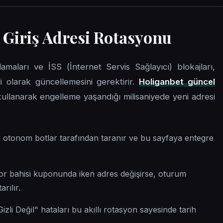
 Giriş Adresi Rotasyonu
amaları ve İSS (İnternet Servis Sağlayıcı) blokajları,
i olarak güncellemesini gerektirir.
Holiganbet güncel
ullanarak engelleme yaşandığı milisaniyede yeni adresi
i otonom botlar tarafından taranır ve bu sayfaya entegre
por bahisi kuponunda iken adres değişirse, oturum
rılır.
li Değil" hataları bu akıllı rotasyon sayesinde tarih