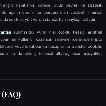
lirliğini kanıtlamış küresel oyun devleri ile stratejik
rlik ağının önemli bir parçası olan Jojobet, finansal
rında sektöre yön veren standartları paylaşmaktadır.
antisi
sunmasıdır. Kural ihlali (çoklu hesap, arbitraj)
uyan her kullanıcı, kazancını saniyeler içerisinde kripto
tcoin) veya lokal banka hesaplarına transfer edebilir.
si ile donatılmış finansal altyapı, insan inisiyatifini
ı (FAQ)