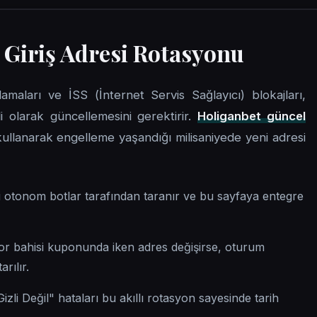
 Giriş Adresi Rotasyonu
amaları ve İSS (İnternet Servis Sağlayıcı) blokajları,
i olarak güncellemesini gerektirir.
Holiganbet güncel
ullanarak engelleme yaşandığı milisaniyede yeni adresi
i otonom botlar tarafından taranır ve bu sayfaya entegre
por bahisi kuponunda iken adres değişirse, oturum
rılır.
li Değil" hataları bu akıllı rotasyon sayesinde tarih