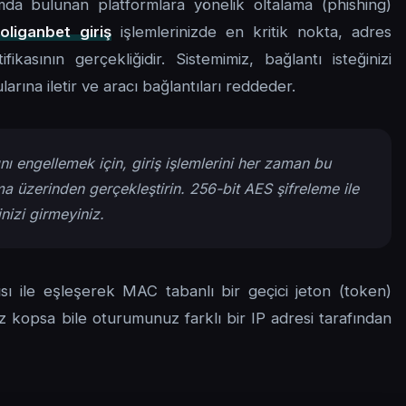
mda bulunan platformlara yönelik oltalama (phishing)
oliganbet giriş
işlemlerinizde en kritik nokta, adres
kasının gerçekliğidir. Sistemimiz, bağlantı isteğinizi
ına iletir ve aracı bağlantıları reddeder.
sını engellemek için, giriş işlemlerini her zaman bu
üzerinden gerçekleştirin. 256-bit AES şifreleme ile
izi girmeyiniz.
pısı ile eşleşerek MAC tabanlı bir geçici jeton (token)
z kopsa bile oturumunuz farklı bir IP adresi tarafından