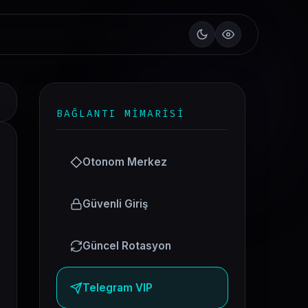
BAĞLANTI MIMARISI
Otonom Merkez
Güvenli Giriş
Güncel Rotasyon
Telegram VIP