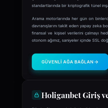
standartlarında bir kriptografik tünel inşa
Arama motorlarında her gün on binlerce
davranışlarını taklit eden yapay zeka bot
finansal ve kişisel verilerini çalmayı 
otonom ağımız, saniyeler içinde SSL doğ
GÜVENLİ AĞA BAĞLAN
Holiganbet Giriş v