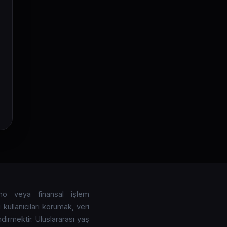
no veya finansal işlem
ullanıcıları korumak, veri
dirmektir. Uluslararası yaş