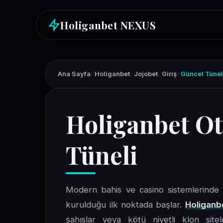
Holiganbet NEXUS
/
/
/
/
Ana Sayfa
Holiganbet
Jojobet
Giriş
Güncel Tüne
Holiganbet O
Tüneli
Modern bahis ve casino sistemlerinde g
kurulduğu ilk noktada başlar.
Holiganb
şahıslar veya kötü niyetli klon site