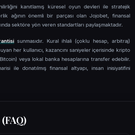
lirliğini kanıtlamış küresel oyun devleri ile stratejik
rlik ağının önemli bir parçası olan Jojobet, finansal
rında sektöre yön veren standartları paylaşmaktadır.
antisi
sunmasıdır. Kural ihlali (çoklu hesap, arbitraj)
uyan her kullanıcı, kazancını saniyeler içerisinde kripto
tcoin) veya lokal banka hesaplarına transfer edebilir.
si ile donatılmış finansal altyapı, insan inisiyatifini
ı (FAQ)