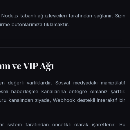
Node.js tabanlı ağ izleyicileri tarafından sağlanır. Sizin
me butonlarımıza tıklamaktır.
am ve VIP Ağı
en değerli varlıklardır. Sosyal medyadaki manipülatif
smi haberleşme kanallarına entegre olmanız şarttır.
uru kanalından ziyade, Webhook destekli interaktif bir
r sistem tarafından öncelikli olarak işaretlenir. Bu