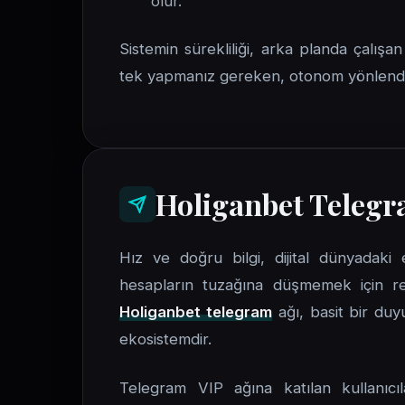
olur.
Sistemin sürekliliği, arka planda çalışan 
tek yapmanız gereken, otonom yönlendir
Holiganbet Telegr
Hız ve doğru bilgi, dijital dünyadaki 
hesapların tuzağına düşmemek için re
Holiganbet telegram
ağı, basit bir duy
ekosistemdir.
Telegram VIP ağına katılan kullanıcıla