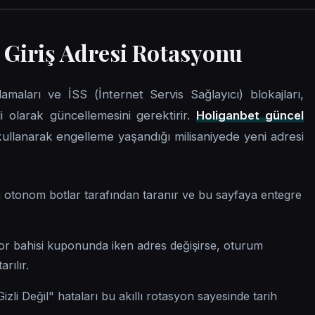
 Giriş Adresi Rotasyonu
amaları ve İSS (İnternet Servis Sağlayıcı) blokajları,
i olarak güncellemesini gerektirir.
Holiganbet güncel
ullanarak engelleme yaşandığı milisaniyede yeni adresi
i otonom botlar tarafından taranır ve bu sayfaya entegre
por bahisi kuponunda iken adres değişirse, oturum
rılır.
li Değil" hataları bu akıllı rotasyon sayesinde tarih