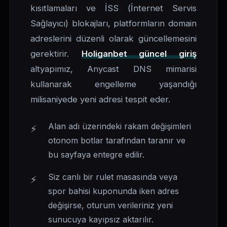
kısıtlamaları ve İSS (İnternet Servis
Sağlayıcı) blokajları, platformların domain
adreslerini düzenli olarak güncellemesini
gerektirir.
Holiganbet güncel giriş
altyapımız, Anycast DNS mimarisi
kullanarak engelleme yaşandığı
milisaniyede yeni adresi tespit eder.
Alan adı üzerindeki rakam değişimleri
otonom botlar tarafından taranır ve
bu sayfaya entegre edilir.
Siz canlı bir rulet masasında veya
spor bahisi kuponunda iken adres
değişirse, oturum verileriniz yeni
sunucuya kayıpsız aktarılır.