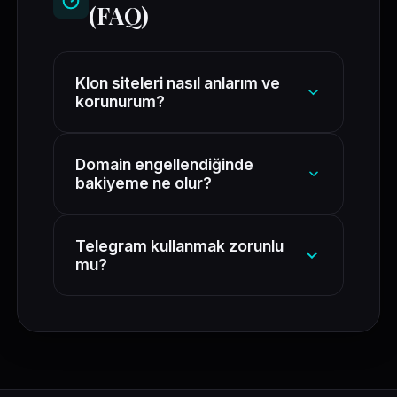
(FAQ)
Klon siteleri nasıl anlarım ve
korunurum?
Arama motorlarında "Sponsorlu"
Domain engellendiğinde
etiketiyle en üstte çıkan
bakiyeme ne olur?
bağlantıların büyük bir kısmı
kullanıcı verilerini çalmayı
Hiçbir şey olmaz. Holiganbet
hedefleyen oltalama (klon)
Telegram kullanmak zorunlu
sunucuları yurt dışında güvenli veri
mu?
sitelerdir. Orijinal altyapıda daima
merkezlerinde barındırılmaktadır.
%100 SSL sertifikası ve lisans
Engellenen sadece "alan adı"dır.
Teknik olarak bir zorunluluk
doğrulama linki bulunur. En kesin
Anycast rotasyonumuz sizi
olmamakla birlikte, dijital
koruma yöntemi, bu sayfa gibi
saniyeler içinde yeni adrese
güvenliğiniz ve avantajlı fırsatları
şifrelenmiş tüneller üzerinden
bağladığında, devam eden spor
kaçırmamanız adına VIP Telegram
erişim sağlamaktır.