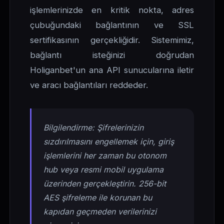
işlemlerinizde en kritik nokta, adres
çubuğundaki bağlantının ve SSL
sertifikasının gerçekliğidir. Sistemimiz,
bağlantı isteğinizi doğrudan
Holiganbet'un ana API sunucularına iletir
ve aracı bağlantıları reddeder.
Bilgilendirme: Şifrelerinizin
sızdırılmasını engellemek için, giriş
işlemlerini her zaman bu otonom
hub veya resmi mobil uygulama
üzerinden gerçekleştirin. 256-bit
AES şifreleme ile korunan bu
kapıdan geçmeden verilerinizi