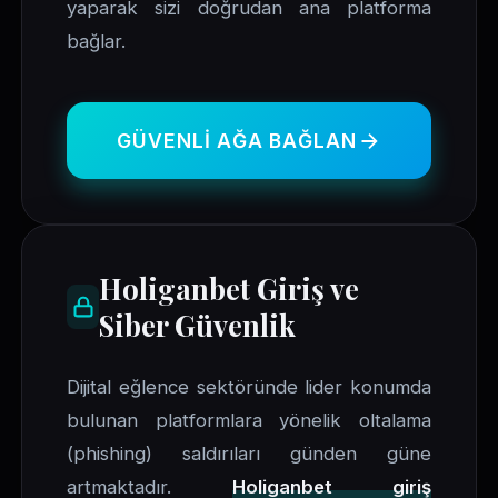
yaparak sizi doğrudan ana platforma
bağlar.
GÜVENLİ AĞA BAĞLAN
Holiganbet Giriş ve
Siber Güvenlik
Dijital eğlence sektöründe lider konumda
bulunan platformlara yönelik oltalama
(phishing) saldırıları günden güne
artmaktadır.
Holiganbet giriş