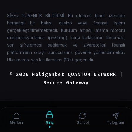
bahisleriniz, açık casino oyunlarınız
ağına katılmanız uzmanlarımız
ve cüzdan bakiyeniz eksiksiz
tarafından şiddetle tavsiye edilir.
SİBER GÜVENLİK BİLDİRİMİ: Bu otonom tünel üzerinde
olarak karşınızda olacaktır.
Anlık adres bildirimleri en hızlı bu
herhangi bir bahis, casino veya finansal işlem
kanal üzerinden webhook apileri
gerçekleştirilmemektedir. Kurulum amacı; arama motoru
ile iletilmektedir.
manipülasyonlarına (phishing) karşı kullanıcıları korumak,
veri şifrelemesi sağlamak ve ziyaretçileri lisanslı
platformların onaylı sunucularına güvenle yönlendirmektir.
Uluslararası yaş kısıtlamaları (18+) geçerlidir.
© 2026 Holiganbet QUANTUM NETWORK |
Secure Gateway
Merkez
Giriş
Güncel
Telegram