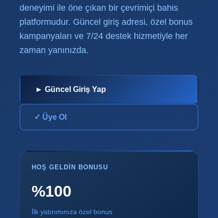
deneyimi ile öne çıkan bir çevrimiçi bahis
platformudur. Güncel giriş adresi, özel bonus
kampanyaları ve 7/24 destek hizmetiyle her
zaman yanınızda.
► Güncel Giriş Yap
✓ Üye Ol
HOŞ GELDIN BONUSU
%100
İlk yatırımınıza özel bonus