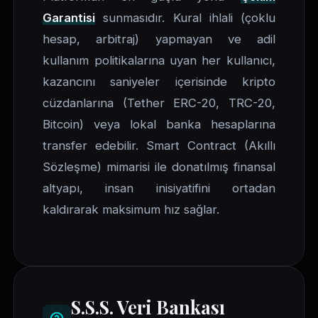
Garantisi
sunmasıdır. Kural ihlali (çoklu
hesap, arbitraj) yapmayan ve adil
kullanım politikalarına uyan her kullanıcı,
kazancını saniyeler içerisinde kripto
cüzdanlarına (Tether ERC-20, TRC-20,
Bitcoin) veya lokal banka hesaplarına
transfer edebilir. Smart Contract (Akıllı
Sözleşme) mimarisi ile donatılmış finansal
altyapı, insan inisiyatifini ortadan
kaldırarak maksimum hız sağlar.
S.S.S. Veri Bankası