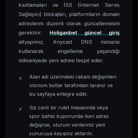
kısıtlamaları ve İSS (İnternet Servis
Sağlayıcı) blokajları, platformların domain
adreslerini düzenli olarak güncellemesini
gerektirir.
Holiganbet güncel giriş
altyapımız, Anycast DNS mimarisi
kullanarak engelleme yaşandığı
milisaniyede yeni adresi tespit eder.
Alan adı üzerindeki rakam değişimleri
otonom botlar tarafından taranır ve
bu sayfaya entegre edilir.
Siz canlı bir rulet masasında veya
spor bahisi kuponunda iken adres
değişirse, oturum verileriniz yeni
sunucuya kayıpsız aktarılır.