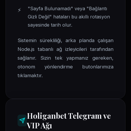
"Sayfa Bulunamadı" veya "Bağlantı
Gizli Değil" hataları bu akıllı rotasyon
sayesinde tarih olur.
Sistemin sürekliliği, arka planda çalışan
Node.js tabanlı ağ izleyicileri tarafından
sağlanır. Sizin tek yapmanız gereken,
otonom yönlendirme butonlarımıza
tıklamaktır.
Holiganbet Telegram ve
VIP Ağı