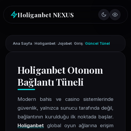
Holiganbet NEXUS
/
/
/
/
Ana Sayfa
Holiganbet
Jojobet
Giriş
Güncel Tünel
Holiganbet Otonom
Bağlantı Tüneli
Modern bahis ve casino sistemlerinde
güvenlik, yalnızca sunucu tarafında değil,
bağlantının kurulduğu ilk noktada başlar.
Holiganbet
global oyun ağlarına erişim