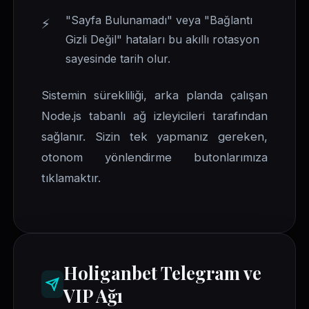
"Sayfa Bulunamadı" veya "Bağlantı
Gizli Değil" hataları bu akıllı rotasyon
sayesinde tarih olur.
Sistemin sürekliliği, arka planda çalışan
Node.js tabanlı ağ izleyicileri tarafından
sağlanır. Sizin tek yapmanız gereken,
otonom yönlendirme butonlarımıza
tıklamaktır.
Holiganbet Telegram ve
VIP Ağı