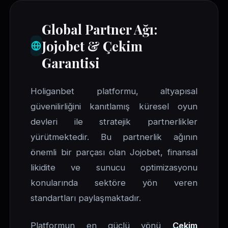
Global Partner Ağı:
Jojobet & Çekim
Garantisi
Holiganbet platformu, altyapısal
güvenilirliğini kanıtlamış küresel oyun
devleri ile stratejik partnerlikler
yürütmektedir. Bu partnerlik ağının
önemli bir parçası olan Jojobet, finansal
likidite ve sunucu optimizasyonu
konularında sektöre yön veren
standartları paylaşmaktadır.
Platformun en güçlü yönü
Çekim