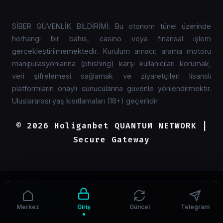
bahisleriniz, açık casino oyunlarınız
ağına katılmanız uzmanlarımız
ve cüzdan bakiyeniz eksiksiz
tarafından şiddetle tavsiye edilir.
SİBER GÜVENLİK BİLDİRİMİ: Bu otonom tünel üzerinde
olarak karşınızda olacaktır.
Anlık adres bildirimleri en hızlı bu
herhangi bir bahis, casino veya finansal işlem
kanal üzerinden webhook apileri
gerçekleştirilmemektedir. Kurulum amacı; arama motoru
ile iletilmektedir.
manipülasyonlarına (phishing) karşı kullanıcıları korumak,
veri şifrelemesi sağlamak ve ziyaretçileri lisanslı
platformların onaylı sunucularına güvenle yönlendirmektir.
Uluslararası yaş kısıtlamaları (18+) geçerlidir.
© 2026 Holiganbet QUANTUM NETWORK |
Secure Gateway
Merkez
Giriş
Güncel
Telegram