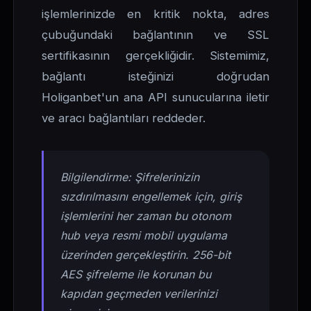
işlemlerinizde en kritik nokta, adres
çubuğundaki bağlantının ve SSL
sertifikasının gerçekliğidir. Sistemimiz,
bağlantı isteğinizi doğrudan
Holiganbet'un ana API sunucularına iletir
ve aracı bağlantıları reddeder.
Bilgilendirme: Şifrelerinizin
sızdırılmasını engellemek için, giriş
işlemlerini her zaman bu otonom
hub veya resmi mobil uygulama
üzerinden gerçekleştirin. 256-bit
AES şifreleme ile korunan bu
kapıdan geçmeden verilerinizi