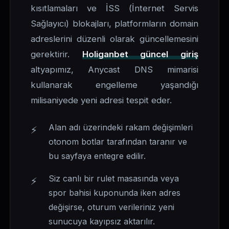
kısıtlamaları ve İSS (İnternet Servis
Sağlayıcı) blokajları, platformların domain
adreslerini düzenli olarak güncellemesini
gerektirir.
Holiganbet güncel giriş
altyapımız, Anycast DNS mimarisi
kullanarak engelleme yaşandığı
milisaniyede yeni adresi tespit eder.
Alan adı üzerindeki rakam değişimleri
otonom botlar tarafından taranır ve
bu sayfaya entegre edilir.
Siz canlı bir rulet masasında veya
spor bahisi kuponunda iken adres
değişirse, oturum verileriniz yeni
sunucuya kayıpsız aktarılır.