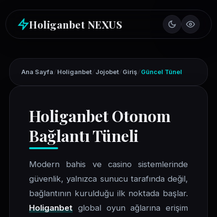
Holiganbet NEXUS
/
/
/
/
Ana Sayfa
Holiganbet
Jojobet
Giriş
Güncel Tünel
Holiganbet Otonom
Bağlantı Tüneli
Modern bahis ve casino sistemlerinde
güvenlik, yalnızca sunucu tarafında değil,
bağlantının kurulduğu ilk noktada başlar.
Holiganbet
global oyun ağlarına erişim