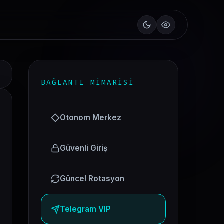
BAĞLANTI MIMARISI
Otonom Merkez
Güvenli Giriş
Güncel Rotasyon
Telegram VIP