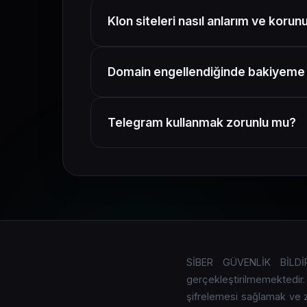
Klon siteleri nasıl anlarım ve koru
Arama motorlarında "Sponsorlu" etike
Domain engellendiğinde bakiyeme 
kullanıcı verilerini çalmayı hedefleyen
%100 SSL sertifikası ve lisans doğru
Hiçbir şey olmaz. Holiganbet sunucul
sayfa gibi şifrelenmiş tüneller üzerin
Telegram kullanmak zorunlu mu?
barındırılmaktadır. Engellenen sadece
içinde yeni adrese bağladığında, deva
Teknik olarak bir zorunluluk olmamakla b
cüzdan bakiyeniz eksiksiz olarak karş
kaçırmamanız adına VIP Telegram ağı
tavsiye edilir. Anlık adres bildirimler
iletilmektedir.
SİBER GÜVENLİK BİLDİR
gerçekleştirilmemektedir.
şifrelemesi sağlamak ve zi