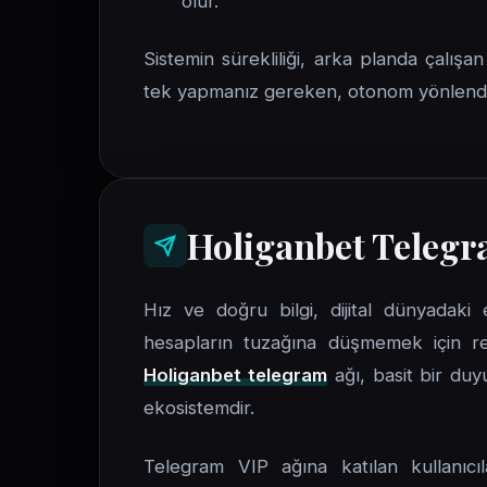
olur.
Sistemin sürekliliği, arka planda çalışan 
tek yapmanız gereken, otonom yönlendir
Holiganbet Telegr
Hız ve doğru bilgi, dijital dünyadaki 
hesapların tuzağına düşmemek için re
Holiganbet telegram
ağı, basit bir duy
ekosistemdir.
Telegram VIP ağına katılan kullanıcıla