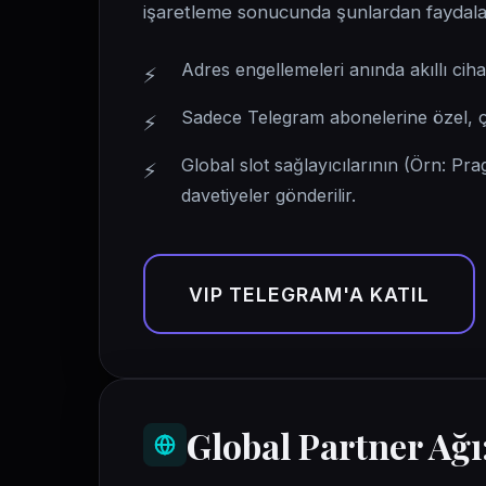
işaretleme sonucunda şunlardan faydalan
Adres engellemeleri anında akıllı ciha
Sadece Telegram abonelerine özel, çe
Global slot sağlayıcılarının (Örn: P
davetiyeler gönderilir.
VIP TELEGRAM'A KATIL
Global Partner Ağı