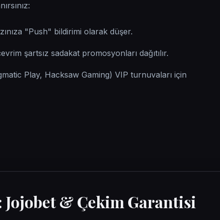
ırsınız:
zınıza "Push" bildirimi olarak düşer.
vrim şartsız sadakat promosyonları dağıtılır.
ragmatic Play, Hacksaw Gaming) VIP turnuvaları için
: Jojobet & Çekim Garantisi