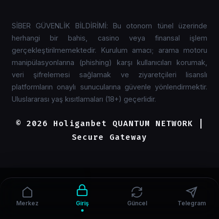
bahisleriniz, açık casino oyunlarınız
ağına katılmanız uzmanlarımız
ve cüzdan bakiyeniz eksiksiz
tarafından şiddetle tavsiye edilir.
SİBER GÜVENLİK BİLDİRİMİ: Bu otonom tünel üzerinde
olarak karşınızda olacaktır.
Anlık adres bildirimleri en hızlı bu
herhangi bir bahis, casino veya finansal işlem
kanal üzerinden webhook apileri
gerçekleştirilmemektedir. Kurulum amacı; arama motoru
ile iletilmektedir.
manipülasyonlarına (phishing) karşı kullanıcıları korumak,
veri şifrelemesi sağlamak ve ziyaretçileri lisanslı
platformların onaylı sunucularına güvenle yönlendirmektir.
Uluslararası yaş kısıtlamaları (18+) geçerlidir.
© 2026 Holiganbet QUANTUM NETWORK |
Secure Gateway
Merkez
Giriş
Güncel
Telegram