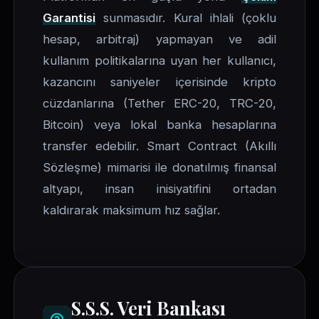
Garantisi
sunmasıdır. Kural ihlali (çoklu
hesap, arbitraj) yapmayan ve adil
kullanım politikalarına uyan her kullanıcı,
kazancını saniyeler içerisinde kripto
cüzdanlarına (Tether ERC-20, TRC-20,
Bitcoin) veya lokal banka hesaplarına
transfer edebilir. Smart Contract (Akıllı
Sözleşme) mimarisi ile donatılmış finansal
altyapı, insan inisiyatifini ortadan
kaldırarak maksimum hız sağlar.
S.S.S. Veri Bankası