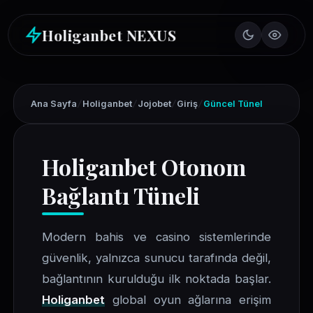
Holiganbet NEXUS
/
/
/
/
Ana Sayfa
Holiganbet
Jojobet
Giriş
Güncel Tünel
Holiganbet Otonom
Bağlantı Tüneli
Modern bahis ve casino sistemlerinde
güvenlik, yalnızca sunucu tarafında değil,
bağlantının kurulduğu ilk noktada başlar.
Holiganbet
global oyun ağlarına erişim