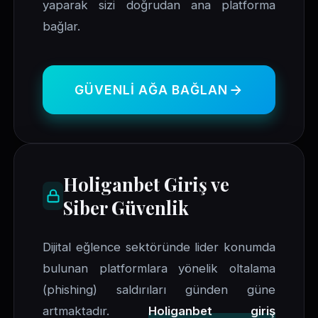
yaparak sizi doğrudan ana platforma
bağlar.
GÜVENLİ AĞA BAĞLAN
Holiganbet Giriş ve
Siber Güvenlik
Dijital eğlence sektöründe lider konumda
bulunan platformlara yönelik oltalama
(phishing) saldırıları günden güne
artmaktadır.
Holiganbet giriş