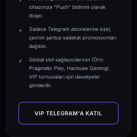
cihazınıza "Push" bildirimi olarak
düşer.
Sadece Telegram abonelerine özel,
çevrim şartsız sadakat promosyonları
dağıtılır.
Global slot sağlayıcılarının (Örn:
Pragmatic Play, Hacksaw Gaming)
VIP turnuvaları için davetiyeler
gönderilir.
VIP TELEGRAM'A KATIL