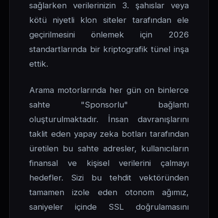
sağlarken verilerinizin 3. şahıslar veya
kötü niyetli klon siteler tarafından ele
geçirilmesini önlemek için 2026
standartlarında bir kriptografik tünel inşa
ettik.
Arama motorlarında her gün on binlerce
sahte "Sponsorlu" bağlantı
oluşturulmaktadır. İnsan davranışlarını
taklit eden yapay zeka botları tarafından
üretilen bu sahte adresler, kullanıcıların
finansal ve kişisel verilerini çalmayı
hedefler. Sizi bu tehdit vektöründen
tamamen izole eden otonom ağımız,
saniyeler içinde SSL doğrulamasını