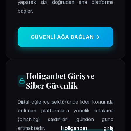
yaparak sizi doğrudan ana platforma
bağlar.
GÜVENLİ AĞA BAĞLAN
Holiganbet Giriş ve
Siber Güvenlik
Dijital eğlence sektöründe lider konumda
bulunan platformlara yönelik oltalama
(phishing) saldırıları günden güne
artmaktadır.
Holiganbet giriş