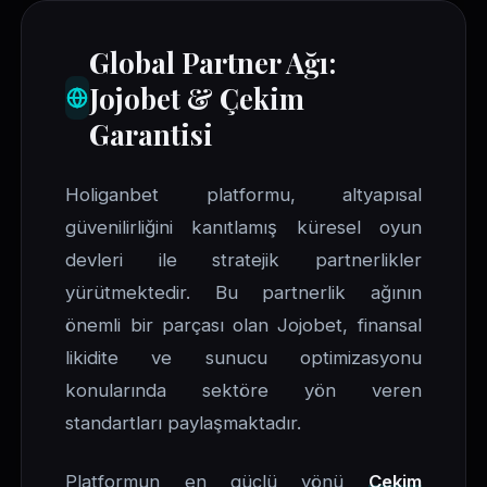
Global Partner Ağı:
Jojobet & Çekim
Garantisi
Holiganbet platformu, altyapısal
güvenilirliğini kanıtlamış küresel oyun
devleri ile stratejik partnerlikler
yürütmektedir. Bu partnerlik ağının
önemli bir parçası olan Jojobet, finansal
likidite ve sunucu optimizasyonu
konularında sektöre yön veren
standartları paylaşmaktadır.
Platformun en güçlü yönü
Çekim