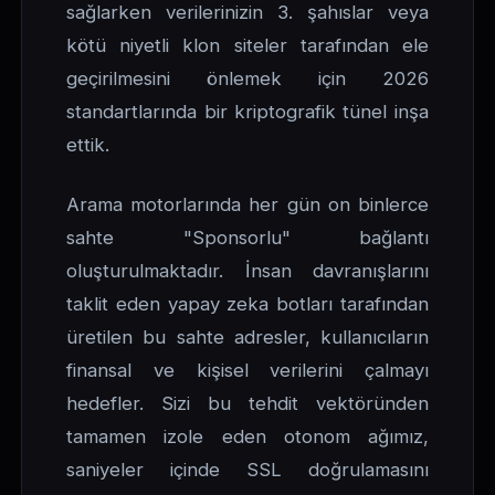
sağlarken verilerinizin 3. şahıslar veya
kötü niyetli klon siteler tarafından ele
geçirilmesini önlemek için 2026
standartlarında bir kriptografik tünel inşa
ettik.
Arama motorlarında her gün on binlerce
sahte "Sponsorlu" bağlantı
oluşturulmaktadır. İnsan davranışlarını
taklit eden yapay zeka botları tarafından
üretilen bu sahte adresler, kullanıcıların
finansal ve kişisel verilerini çalmayı
hedefler. Sizi bu tehdit vektöründen
tamamen izole eden otonom ağımız,
saniyeler içinde SSL doğrulamasını