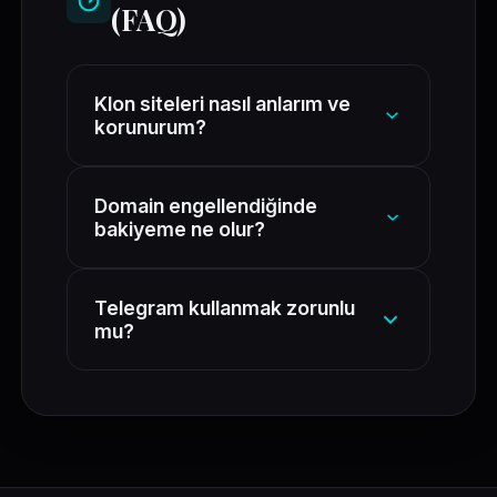
(FAQ)
Klon siteleri nasıl anlarım ve
korunurum?
Arama motorlarında "Sponsorlu"
Domain engellendiğinde
etiketiyle en üstte çıkan
bakiyeme ne olur?
bağlantıların büyük bir kısmı
kullanıcı verilerini çalmayı
Hiçbir şey olmaz. Holiganbet
hedefleyen oltalama (klon)
Telegram kullanmak zorunlu
sunucuları yurt dışında güvenli veri
mu?
sitelerdir. Orijinal altyapıda daima
merkezlerinde barındırılmaktadır.
%100 SSL sertifikası ve lisans
Engellenen sadece "alan adı"dır.
Teknik olarak bir zorunluluk
doğrulama linki bulunur. En kesin
Anycast rotasyonumuz sizi
olmamakla birlikte, dijital
koruma yöntemi, bu sayfa gibi
saniyeler içinde yeni adrese
güvenliğiniz ve avantajlı fırsatları
şifrelenmiş tüneller üzerinden
bağladığında, devam eden spor
kaçırmamanız adına VIP Telegram
erişim sağlamaktır.