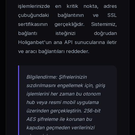
işlemlerinizde en kritik nokta, adres
çubuğundaki bağlantının ve SSL
sertifikasının gerçekliğidir. Sistemimiz,
bağlantı isteğinizi doğrudan
Holiganbet'un ana API sunucularına iletir
ve aracı bağlantıları reddeder.
Bilgilendirme: Şifrelerinizin
sızdırılmasını engellemek için, giriş
işlemlerini her zaman bu otonom
hub veya resmi mobil uygulama
üzerinden gerçekleştirin. 256-bit
AES şifreleme ile korunan bu
kapıdan geçmeden verilerinizi