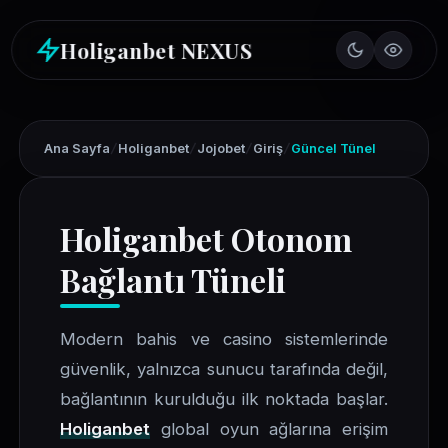
Holiganbet NEXUS
/
/
/
/
Ana Sayfa
Holiganbet
Jojobet
Giriş
Güncel Tünel
Holiganbet Otonom
Bağlantı Tüneli
Modern bahis ve casino sistemlerinde
güvenlik, yalnızca sunucu tarafında değil,
bağlantının kurulduğu ilk noktada başlar.
Holiganbet
global oyun ağlarına erişim