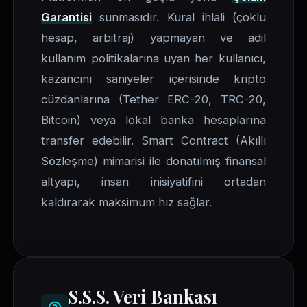
Garantisi
sunmasıdır. Kural ihlali (çoklu
hesap, arbitraj) yapmayan ve adil
kullanım politikalarına uyan her kullanıcı,
kazancını saniyeler içerisinde kripto
cüzdanlarına (Tether ERC-20, TRC-20,
Bitcoin) veya lokal banka hesaplarına
transfer edebilir. Smart Contract (Akıllı
Sözleşme) mimarisi ile donatılmış finansal
altyapı, insan inisiyatifini ortadan
kaldırarak maksimum hız sağlar.
S.S.S. Veri Bankası