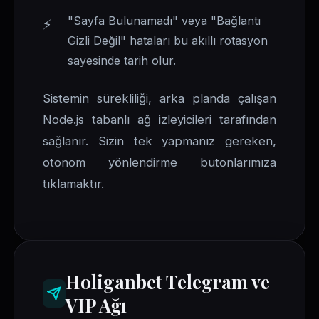
"Sayfa Bulunamadı" veya "Bağlantı
Gizli Değil" hataları bu akıllı rotasyon
sayesinde tarih olur.
Sistemin sürekliliği, arka planda çalışan
Node.js tabanlı ağ izleyicileri tarafından
sağlanır. Sizin tek yapmanız gereken,
otonom yönlendirme butonlarımıza
tıklamaktır.
Holiganbet Telegram ve
VIP Ağı