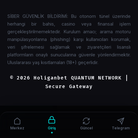
bahisleriniz, açık casino oyunlarınız
ağına katılmanız uzmanlarımız
ve cüzdan bakiyeniz eksiksiz
tarafından şiddetle tavsiye edilir.
SİBER GÜVENLİK BİLDİRİMİ: Bu otonom tünel üzerinde
olarak karşınızda olacaktır.
Anlık adres bildirimleri en hızlı bu
herhangi bir bahis, casino veya finansal işlem
kanal üzerinden webhook apileri
gerçekleştirilmemektedir. Kurulum amacı; arama motoru
ile iletilmektedir.
manipülasyonlarına (phishing) karşı kullanıcıları korumak,
veri şifrelemesi sağlamak ve ziyaretçileri lisanslı
platformların onaylı sunucularına güvenle yönlendirmektir.
Uluslararası yaş kısıtlamaları (18+) geçerlidir.
© 2026 Holiganbet QUANTUM NETWORK |
Secure Gateway
Merkez
Giriş
Güncel
Telegram