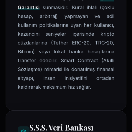
Garantisi
sunmasıdır. Kural ihlali (çoklu
hesap, arbitraj) yapmayan ve adil
kullanım politikalarına uyan her kullanıcı,
kazancını saniyeler içerisinde kripto
cüzdanlarına (Tether ERC-20, TRC-20,
Bitcoin) veya lokal banka hesaplarına
transfer edebilir. Smart Contract (Akıllı
Sözleşme) mimarisi ile donatılmış finansal
altyapı, insan inisiyatifini ortadan
kaldırarak maksimum hız sağlar.
S.S.S. Veri Bankası