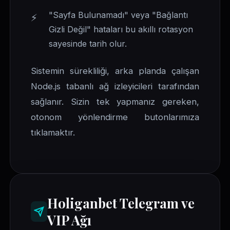
"Sayfa Bulunamadı" veya "Bağlantı
Gizli Değil" hataları bu akıllı rotasyon
sayesinde tarih olur.
Sistemin sürekliliği, arka planda çalışan
Node.js tabanlı ağ izleyicileri tarafından
sağlanır. Sizin tek yapmanız gereken,
otonom yönlendirme butonlarımıza
tıklamaktır.
Holiganbet Telegram ve
VIP Ağı