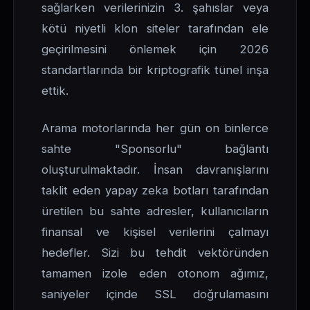
sağlarken verilerinizin 3. şahıslar veya
kötü niyetli klon siteler tarafından ele
geçirilmesini önlemek için 2026
standartlarında bir kriptografik tünel inşa
ettik.
Arama motorlarında her gün on binlerce
sahte "Sponsorlu" bağlantı
oluşturulmaktadır. İnsan davranışlarını
taklit eden yapay zeka botları tarafından
üretilen bu sahte adresler, kullanıcıların
finansal ve kişisel verilerini çalmayı
hedefler. Sizi bu tehdit vektöründen
tamamen izole eden otonom ağımız,
saniyeler içinde SSL doğrulamasını