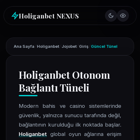
Holiganbet NEXUS
/
/
/
/
Ana Sayfa
Holiganbet
Jojobet
Giriş
Güncel Tünel
Holiganbet Otonom
Bağlantı Tüneli
Modern bahis ve casino sistemlerinde
güvenlik, yalnızca sunucu tarafında değil,
bağlantının kurulduğu ilk noktada başlar.
Holiganbet
global oyun ağlarına erişim