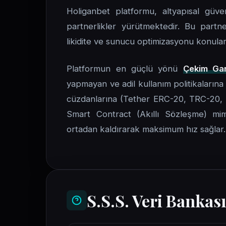
Holiganbet platformu, altyapısal güveni
partnerlikler yürütmektedir. Bu partne
likidite ve sunucu optimizasyonu konula
Platformun en güçlü yönü
Çekim Gar
yapmayan ve adil kullanım politikalarına 
cüzdanlarına (Tether ERC-20, TRC-20, Bi
Smart Contract (Akıllı Sözleşme) mimari
ortadan kaldırarak maksimum hız sağlar.
S.S.S. Veri Bankas