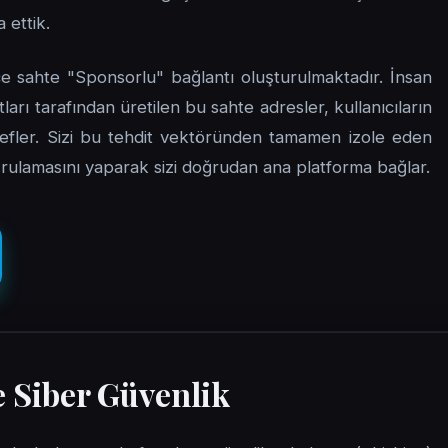
 ettik.
 sahte "Sponsorlu" bağlantı oluşturulmaktadır. İnsan
ları tarafından üretilen bu sahte adresler, kullanıcıların
hedefler. Sizi bu tehdit vektöründen tamamen izole eden
rulamasını yaparak sizi doğrudan ana platforma bağlar.
e Siber Güvenlik