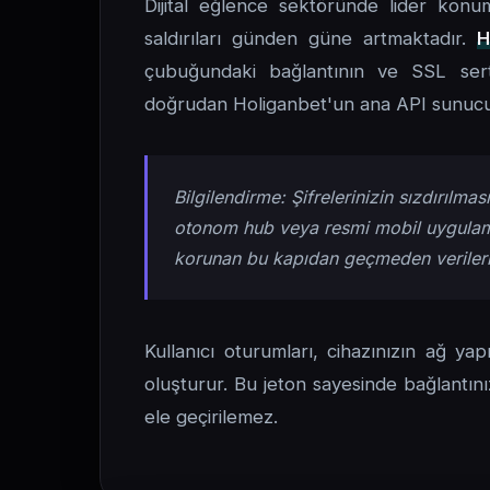
Dijital eğlence sektöründe lider konu
saldırıları günden güne artmaktadır.
H
çubuğundaki bağlantının ve SSL sertifi
doğrudan Holiganbet'un ana API sunucular
Bilgilendirme: Şifrelerinizin sızdırılma
otonom hub veya resmi mobil uygulama 
korunan bu kapıdan geçmeden verilerin
Kullanıcı oturumları, cihazınızın ağ ya
oluşturur. Bu jeton sayesinde bağlantını
ele geçirilemez.