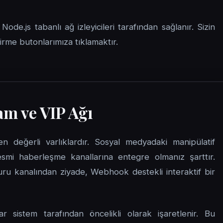
Node.js tabanlı ağ izleyicileri tarafından sağlanır. Sizin
me butonlarımıza tıklamaktır.
am ve VIP Ağı
en değerli varlıklardır. Sosyal medyadaki manipülatif
smi haberleşme kanallarına entegre olmanız şarttır.
uru kanalından ziyade, Webhook destekli interaktif bir
r sistem tarafından öncelikli olarak işaretlenir. Bu