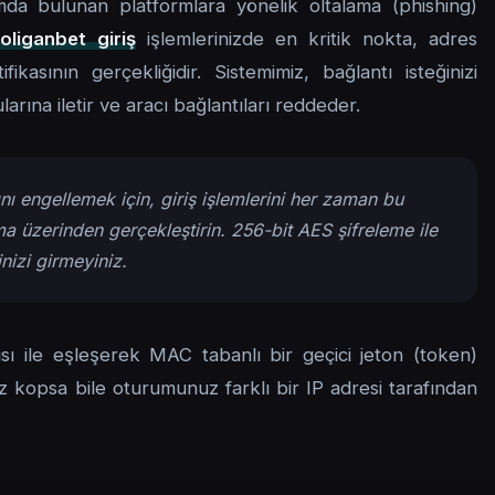
mda bulunan platformlara yönelik oltalama (phishing)
oliganbet giriş
işlemlerinizde en kritik nokta, adres
kasının gerçekliğidir. Sistemimiz, bağlantı isteğinizi
ına iletir ve aracı bağlantıları reddeder.
sını engellemek için, giriş işlemlerini her zaman bu
üzerinden gerçekleştirin. 256-bit AES şifreleme ile
izi girmeyiniz.
pısı ile eşleşerek MAC tabanlı bir geçici jeton (token)
z kopsa bile oturumunuz farklı bir IP adresi tarafından