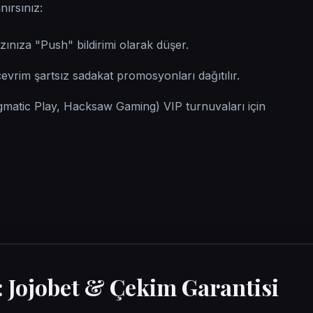
ırsınız:
zınıza "Push" bildirimi olarak düşer.
vrim şartsız sadakat promosyonları dağıtılır.
ragmatic Play, Hacksaw Gaming) VIP turnuvaları için
: Jojobet & Çekim Garantisi