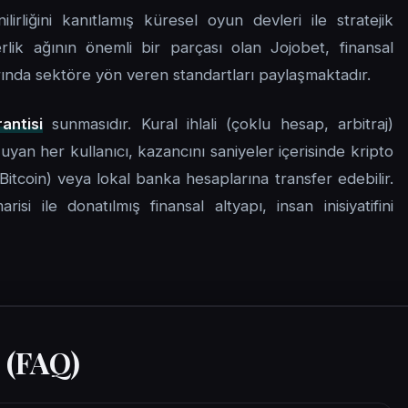
lirliğini kanıtlamış küresel oyun devleri ile stratejik
rlik ağının önemli bir parçası olan Jojobet, finansal
rında sektöre yön veren standartları paylaşmaktadır.
antisi
sunmasıdır. Kural ihlali (çoklu hesap, arbitraj)
uyan her kullanıcı, kazancını saniyeler içerisinde kripto
tcoin) veya lokal banka hesaplarına transfer edebilir.
si ile donatılmış finansal altyapı, insan inisiyatifini
ı (FAQ)