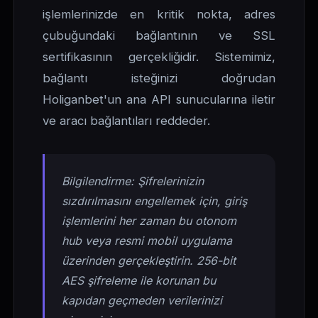
işlemlerinizde en kritik nokta, adres
çubuğundaki bağlantının ve SSL
sertifikasının gerçekliğidir. Sistemimiz,
bağlantı isteğinizi doğrudan
Holiganbet'un ana API sunucularına iletir
ve aracı bağlantıları reddeder.
Bilgilendirme: Şifrelerinizin
sızdırılmasını engellemek için, giriş
işlemlerini her zaman bu otonom
hub veya resmi mobil uygulama
üzerinden gerçekleştirin. 256-bit
AES şifreleme ile korunan bu
kapıdan geçmeden verilerinizi