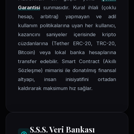
Garantisi
sunmasıdır. Kural ihlali (çoklu
hesap, arbitraj) yapmayan ve adil
kullanım politikalarına uyan her kullanıcı,
kazancını saniyeler içerisinde kripto
cüzdanlarına (Tether ERC-20, TRC-20,
Bitcoin) veya lokal banka hesaplarına
transfer edebilir. Smart Contract (Akıllı
Sözleşme) mimarisi ile donatılmış finansal
altyapı, insan inisiyatifini ortadan
kaldırarak maksimum hız sağlar.
S.S.S. Veri Bankası