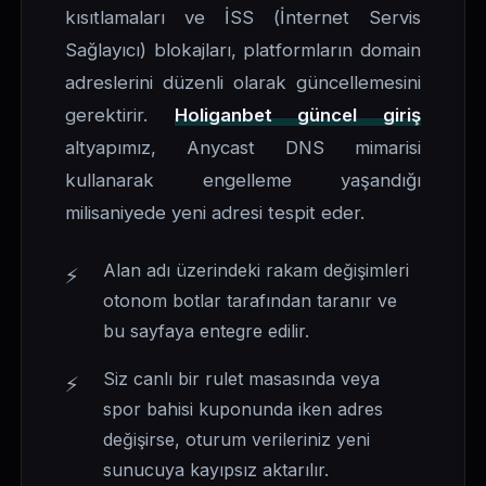
kısıtlamaları ve İSS (İnternet Servis
Sağlayıcı) blokajları, platformların domain
adreslerini düzenli olarak güncellemesini
gerektirir.
Holiganbet güncel giriş
altyapımız, Anycast DNS mimarisi
kullanarak engelleme yaşandığı
milisaniyede yeni adresi tespit eder.
Alan adı üzerindeki rakam değişimleri
otonom botlar tarafından taranır ve
bu sayfaya entegre edilir.
Siz canlı bir rulet masasında veya
spor bahisi kuponunda iken adres
değişirse, oturum verileriniz yeni
sunucuya kayıpsız aktarılır.