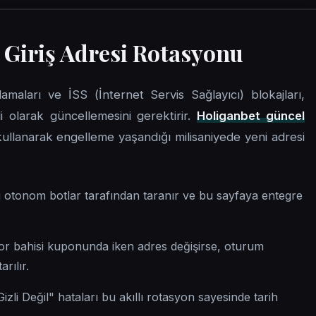
 Giriş Adresi Rotasyonu
amaları ve İSS (İnternet Servis Sağlayıcı) blokajları,
i olarak güncellemesini gerektirir.
Holiganbet güncel
ullanarak engelleme yaşandığı milisaniyede yeni adresi
i otonom botlar tarafından taranır ve bu sayfaya entegre
por bahisi kuponunda iken adres değişirse, oturum
rılır.
li Değil" hataları bu akıllı rotasyon sayesinde tarih