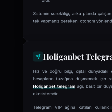
olur.
Sistemin sürekliliği, arka planda çalışan 
tek yapmanız gereken, otonom yönlendir
Holiganbet Telegr
Hız ve doğru bilgi, dijital dünyadaki 
hesapların tuzağına düşmemek için re
Holiganbet telegram
ağı, basit bir duy
ekosistemdir.
Telegram VIP ağına katılan kullanıcıla