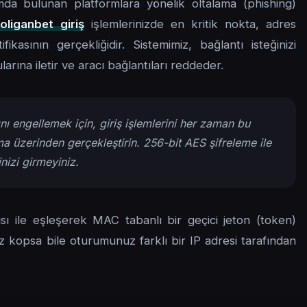
mda bulunan platformlara yönelik oltalama (phishing)
oliganbet giriş
işlemlerinizde en kritik nokta, adres
kasının gerçekliğidir. Sistemimiz, bağlantı isteğinizi
ına iletir ve aracı bağlantıları reddeder.
sını engellemek için, giriş işlemlerini her zaman bu
üzerinden gerçekleştirin. 256-bit AES şifreleme ile
izi girmeyiniz.
pısı ile eşleşerek MAC tabanlı bir geçici jeton (token)
z kopsa bile oturumunuz farklı bir IP adresi tarafından