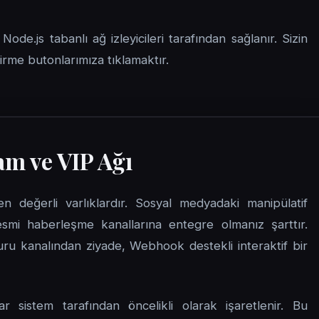
Node.js tabanlı ağ izleyicileri tarafından sağlanır. Sizin
me butonlarımıza tıklamaktır.
am ve VIP Ağı
en değerli varlıklardır. Sosyal medyadaki manipülatif
smi haberleşme kanallarına entegre olmanız şarttır.
uru kanalından ziyade, Webhook destekli interaktif bir
r sistem tarafından öncelikli olarak işaretlenir. Bu