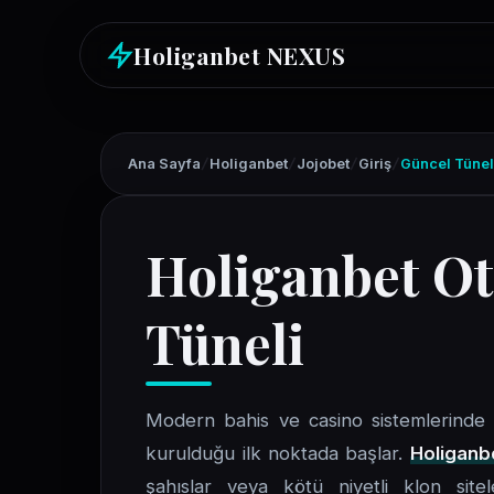
Holiganbet NEXUS
/
/
/
/
Ana Sayfa
Holiganbet
Jojobet
Giriş
Güncel Tüne
Holiganbet O
Tüneli
Modern bahis ve casino sistemlerinde g
kurulduğu ilk noktada başlar.
Holiganb
şahıslar veya kötü niyetli klon site