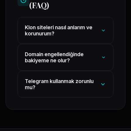
(FAQ)
Klon siteleri nasıl anlarım ve
korunurum?
Arama motorlarında "Sponsorlu"
Domain engellendiğinde
etiketiyle en üstte çıkan
bakiyeme ne olur?
bağlantıların büyük bir kısmı
kullanıcı verilerini çalmayı
Hiçbir şey olmaz. Holiganbet
hedefleyen oltalama (klon)
Telegram kullanmak zorunlu
sunucuları yurt dışında güvenli veri
mu?
sitelerdir. Orijinal altyapıda daima
merkezlerinde barındırılmaktadır.
%100 SSL sertifikası ve lisans
Engellenen sadece "alan adı"dır.
Teknik olarak bir zorunluluk
doğrulama linki bulunur. En kesin
Anycast rotasyonumuz sizi
olmamakla birlikte, dijital
koruma yöntemi, bu sayfa gibi
saniyeler içinde yeni adrese
güvenliğiniz ve avantajlı fırsatları
şifrelenmiş tüneller üzerinden
bağladığında, devam eden spor
kaçırmamanız adına VIP Telegram
erişim sağlamaktır.