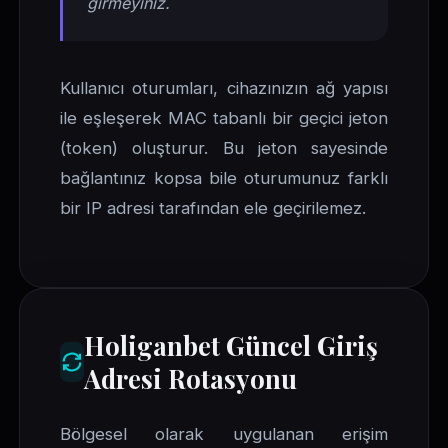
girmeyiniz.
Kullanıcı oturumları, cihazınızın ağ yapısı
ile eşleşerek MAC tabanlı bir geçici jeton
(token) oluşturur. Bu jeton sayesinde
bağlantınız kopsa bile oturumunuz farklı
bir IP adresi tarafından ele geçirilemez.
Holiganbet Güncel Giriş
Adresi Rotasyonu
Bölgesel olarak uygulanan erişim