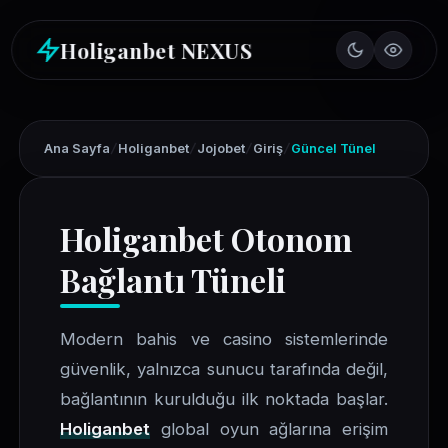
Holiganbet NEXUS
/
/
/
/
Ana Sayfa
Holiganbet
Jojobet
Giriş
Güncel Tünel
Holiganbet Otonom
Bağlantı Tüneli
Modern bahis ve casino sistemlerinde
güvenlik, yalnızca sunucu tarafında değil,
bağlantının kurulduğu ilk noktada başlar.
Holiganbet
global oyun ağlarına erişim