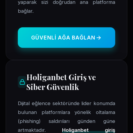
yaparak sizi doğrudan ana platforma
bağlar.
GÜVENLİ AĞA BAĞLAN
Holiganbet Giriş ve
Siber Güvenlik
Dijital eğlence sektöründe lider konumda
bulunan platformlara yönelik oltalama
(phishing) saldırıları günden güne
artmaktadır.
Holiganbet giriş