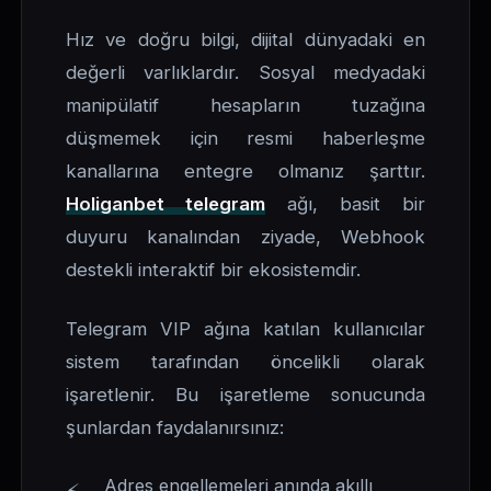
Hız ve doğru bilgi, dijital dünyadaki en
değerli varlıklardır. Sosyal medyadaki
manipülatif hesapların tuzağına
düşmemek için resmi haberleşme
kanallarına entegre olmanız şarttır.
Holiganbet telegram
ağı, basit bir
duyuru kanalından ziyade, Webhook
destekli interaktif bir ekosistemdir.
Telegram VIP ağına katılan kullanıcılar
sistem tarafından öncelikli olarak
işaretlenir. Bu işaretleme sonucunda
şunlardan faydalanırsınız:
Adres engellemeleri anında akıllı