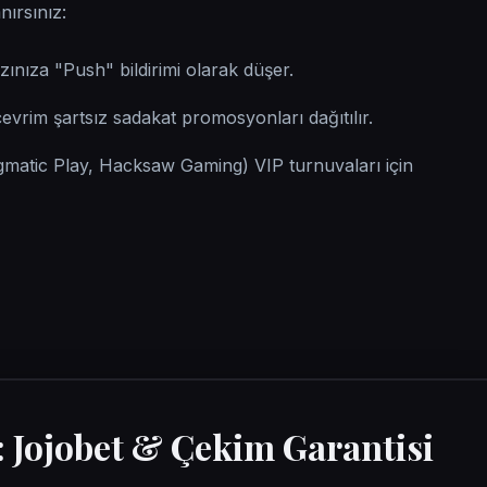
ırsınız:
zınıza "Push" bildirimi olarak düşer.
vrim şartsız sadakat promosyonları dağıtılır.
ragmatic Play, Hacksaw Gaming) VIP turnuvaları için
: Jojobet & Çekim Garantisi