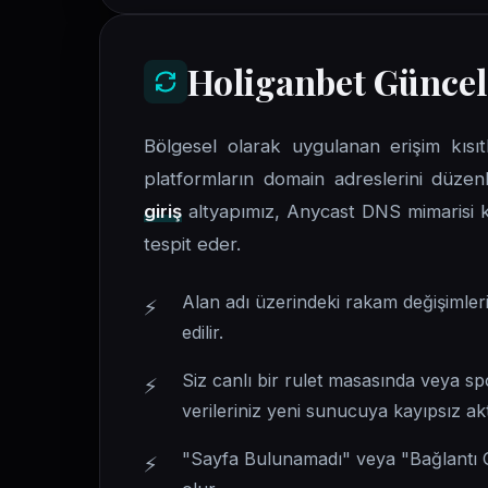
Holiganbet Güncel
Bölgesel olarak uygulanan erişim kısıtl
platformların domain adreslerini düzenl
giriş
altyapımız, Anycast DNS mimarisi k
tespit eder.
Alan adı üzerindeki rakam değişimler
edilir.
Siz canlı bir rulet masasında veya s
verileriniz yeni sunucuya kayıpsız akta
"Sayfa Bulunamadı" veya "Bağlantı Giz