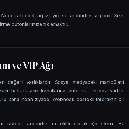
Node.js tabanlı ağ izleyicileri tarafından sağlanır. Sizin
me butonlarımıza tıklamaktır.
am ve VIP Ağı
en değerli varlıklardır. Sosyal medyadaki manipülatif
smi haberleşme kanallarına entegre olmanız şarttır.
uru kanalından ziyade, Webhook destekli interaktif bir
r sistem tarafından öncelikli olarak işaretlenir. Bu