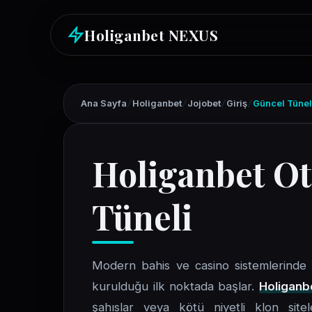
Holiganbet NEXUS
/
/
/
/
Ana Sayfa
Holiganbet
Jojobet
Giriş
Güncel Tüne
Holiganbet O
Tüneli
Modern bahis ve casino sistemlerinde g
kurulduğu ilk noktada başlar.
Holiganb
şahıslar veya kötü niyetli klon site