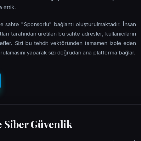
 ettik.
 sahte "Sponsorlu" bağlantı oluşturulmaktadır. İnsan
ları tarafından üretilen bu sahte adresler, kullanıcıların
hedefler. Sizi bu tehdit vektöründen tamamen izole eden
rulamasını yaparak sizi doğrudan ana platforma bağlar.
e Siber Güvenlik