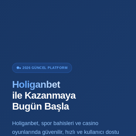
● 2026 GÜNCEL PLATFORM
Holiganbet
ile Kazanmaya
Bugün Başla
Holiganbet, spor bahisleri ve casino
oyunlarında güvenilir, hızlı ve kullanıcı dostu