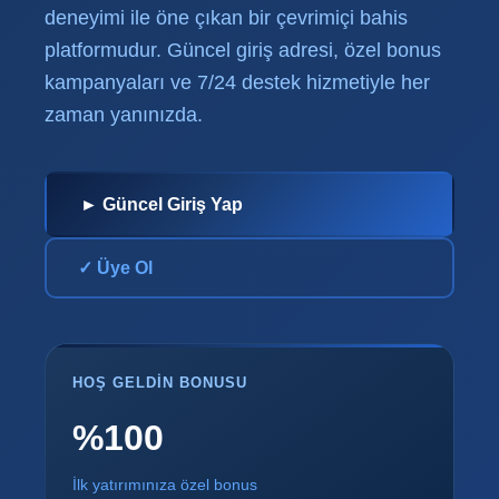
deneyimi ile öne çıkan bir çevrimiçi bahis
platformudur. Güncel giriş adresi, özel bonus
kampanyaları ve 7/24 destek hizmetiyle her
zaman yanınızda.
► Güncel Giriş Yap
✓ Üye Ol
HOŞ GELDIN BONUSU
%100
İlk yatırımınıza özel bonus