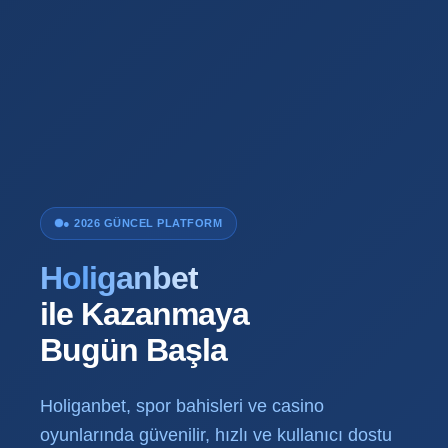
● 2026 GÜNCEL PLATFORM
Holiganbet
ile Kazanmaya
Bugün Başla
Holiganbet, spor bahisleri ve casino
oyunlarında güvenilir, hızlı ve kullanıcı dostu