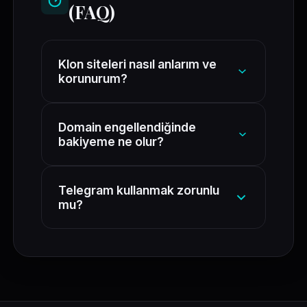
(FAQ)
Klon siteleri nasıl anlarım ve
korunurum?
Arama motorlarında "Sponsorlu"
Domain engellendiğinde
etiketiyle en üstte çıkan
bakiyeme ne olur?
bağlantıların büyük bir kısmı
kullanıcı verilerini çalmayı
Hiçbir şey olmaz. Holiganbet
hedefleyen oltalama (klon)
Telegram kullanmak zorunlu
sunucuları yurt dışında güvenli veri
mu?
sitelerdir. Orijinal altyapıda daima
merkezlerinde barındırılmaktadır.
%100 SSL sertifikası ve lisans
Engellenen sadece "alan adı"dır.
Teknik olarak bir zorunluluk
doğrulama linki bulunur. En kesin
Anycast rotasyonumuz sizi
olmamakla birlikte, dijital
koruma yöntemi, bu sayfa gibi
saniyeler içinde yeni adrese
güvenliğiniz ve avantajlı fırsatları
şifrelenmiş tüneller üzerinden
bağladığında, devam eden spor
kaçırmamanız adına VIP Telegram
erişim sağlamaktır.