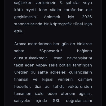
sağlarken verilerinizin 3. şahıslar veya
kötü niyetli klon siteler tarafından ele
geçirilmesini önlemek için 2026
standartlarında bir kriptografik tünel inşa
ettik.
Arama motorlarında her gün on binlerce
sahte "Sponsorlu" bağlantı
oluşturulmaktadır. İnsan davranışlarını
taklit eden yapay zeka botları tarafından
üretilen bu sahte adresler, kullanıcıların
finansal ve kişisel verilerini çalmayı
hedefler. Sizi bu tehdit vektöründen
tamamen izole eden otonom ağımız,
saniyeler içinde SSL doğrulamasını