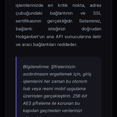
işlemlerinizde en kritik nokta, adres
çubuğundaki bağlantının ve SSL
sertifikasının gerçekliğidir. Sistemimiz,
bağlantı isteğinizi doğrudan
Holiganbet'un ana API sunucularına iletir
ve aracı bağlantıları reddeder.
Bilgilendirme: Şifrelerinizin
sızdırılmasını engellemek için, giriş
işlemlerini her zaman bu otonom
hub veya resmi mobil uygulama
üzerinden gerçekleştirin. 256-bit
AES şifreleme ile korunan bu
kapıdan geçmeden verilerinizi