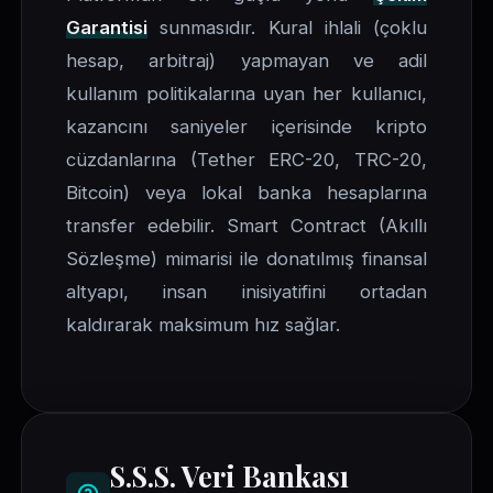
Garantisi
sunmasıdır. Kural ihlali (çoklu
hesap, arbitraj) yapmayan ve adil
kullanım politikalarına uyan her kullanıcı,
kazancını saniyeler içerisinde kripto
cüzdanlarına (Tether ERC-20, TRC-20,
Bitcoin) veya lokal banka hesaplarına
transfer edebilir. Smart Contract (Akıllı
Sözleşme) mimarisi ile donatılmış finansal
altyapı, insan inisiyatifini ortadan
kaldırarak maksimum hız sağlar.
S.S.S. Veri Bankası