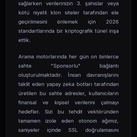
sağlarken verilerinizin 3. şahıslar veya
kötü niyetli klon siteler tarafından ele
geçirilmesini önlemek için 2026
standartlarında bir kriptografik tünel inşa
ettik.
Arama motorlarında her gün on binlerce
sahte "Sponsorlu" bağlantı
oluşturulmaktadır. İnsan davranışlarını
taklit eden yapay zeka botları tarafından
üretilen bu sahte adresler, kullanıcıların
finansal ve kişisel verilerini çalmayı
hedefler. Sizi bu tehdit vektöründen
tamamen izole eden otonom ağımız,
saniyeler içinde SSL doğrulamasını