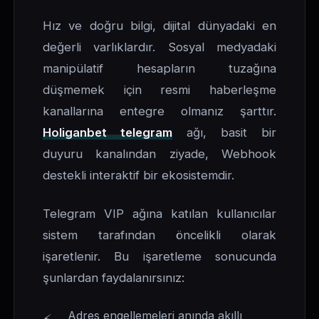
Hız ve doğru bilgi, dijital dünyadaki en
değerli varlıklardır. Sosyal medyadaki
manipülatif hesapların tuzağına
düşmemek için resmi haberleşme
kanallarına entegre olmanız şarttır.
Holiganbet telegram
ağı, basit bir
duyuru kanalından ziyade, Webhook
destekli interaktif bir ekosistemdir.
Telegram VIP ağına katılan kullanıcılar
sistem tarafından öncelikli olarak
işaretlenir. Bu işaretleme sonucunda
şunlardan faydalanırsınız:
Adres engellemeleri anında akıllı