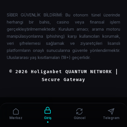
bahisleriniz, açık casino oyunlarınız
ağına katılmanız uzmanlarımız
ve cüzdan bakiyeniz eksiksiz
tarafından şiddetle tavsiye edilir.
SİBER GÜVENLİK BİLDİRİMİ: Bu otonom tünel üzerinde
olarak karşınızda olacaktır.
Anlık adres bildirimleri en hızlı bu
herhangi bir bahis, casino veya finansal işlem
kanal üzerinden webhook apileri
gerçekleştirilmemektedir. Kurulum amacı; arama motoru
ile iletilmektedir.
manipülasyonlarına (phishing) karşı kullanıcıları korumak,
veri şifrelemesi sağlamak ve ziyaretçileri lisanslı
platformların onaylı sunucularına güvenle yönlendirmektir.
Uluslararası yaş kısıtlamaları (18+) geçerlidir.
© 2026 Holiganbet QUANTUM NETWORK |
Secure Gateway
Merkez
Giriş
Güncel
Telegram