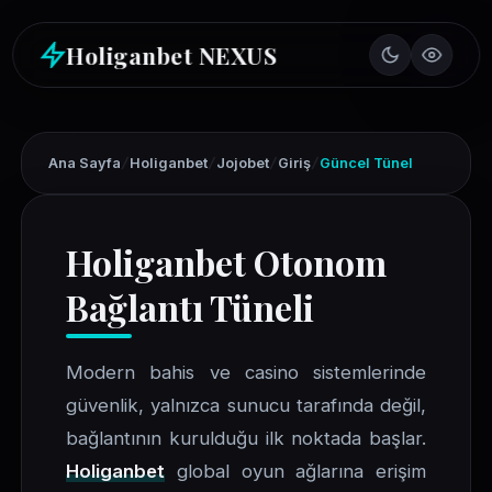
Holiganbet NEXUS
/
/
/
/
Ana Sayfa
Holiganbet
Jojobet
Giriş
Güncel Tünel
Holiganbet Otonom
Bağlantı Tüneli
Modern bahis ve casino sistemlerinde
güvenlik, yalnızca sunucu tarafında değil,
bağlantının kurulduğu ilk noktada başlar.
Holiganbet
global oyun ağlarına erişim