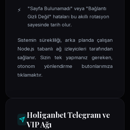
"Sayfa Bulunamadı" veya "Bağlantı
Gizli Değil" hataları bu akıllı rotasyon
sayesinde tarih olur.
Sistemin sürekliliği, arka planda çalışan
Node.js tabanlı ağ izleyicileri tarafından
sağlanır. Sizin tek yapmanız gereken,
otonom yönlendirme butonlarımıza
tıklamaktır.
Holiganbet Telegram ve
VIP Ağı