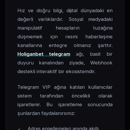
Hız ve doğru bilgi, dijital dünyadaki en
değerli varlıklardır. Sosyal medyadaki
manipülatif hesapların tuzağına
düşmemek için resmi haberleşme
kanallarına entegre olmanız şarttır.
Holiganbet telegram
ağı, basit bir
duyuru kanalından ziyade, Webhook
destekli interaktif bir ekosistemdir.
Telegram VIP ağına katılan kullanıcılar
sistem tarafından öncelikli olarak
işaretlenir. Bu işaretleme sonucunda
şunlardan faydalanırsınız:
Adres engellemeleri anında akıllı