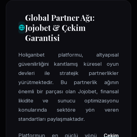
Global Partner Ağı:
Jojobet & Çekim
Garantisi
Holiganbet platformu, altyapısal
güvenilirliğini kanıtlamış küresel oyun
devleri ile stratejik partnerlikler
yürütmektedir. Bu partnerlik ağının
önemli bir parçası olan Jojobet, finansal
likidite ve sunucu optimizasyonu
konularında sektöre yön veren
standartları paylaşmaktadır.
Platformun en güçlü yönü
Çekim