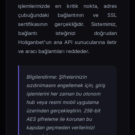
işlemlerinizde en kritik nokta, adres
çubuğundaki bağlantının ve SSL
sertifikasının gerçekliğidir. Sistemimiz,
bağlantı isteğinizi doğrudan
Holiganbet'un ana API sunucularına iletir
ve aracı bağlantıları reddeder.
Bilgilendirme: Şifrelerinizin
sızdırılmasını engellemek için, giriş
işlemlerini her zaman bu otonom
hub veya resmi mobil uygulama
üzerinden gerçekleştirin. 256-bit
AES şifreleme ile korunan bu
kapıdan geçmeden verilerinizi