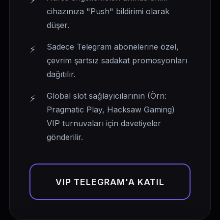
cihazınıza "Push" bildirimi olarak
düşer.
Sadece Telegram abonelerine özel,
çevrim şartsız sadakat promosyonları
dağıtılır.
Global slot sağlayıcılarının (Örn:
Pragmatic Play, Hacksaw Gaming)
VIP turnuvaları için davetiyeler
gönderilir.
VIP TELEGRAM'A KATIL