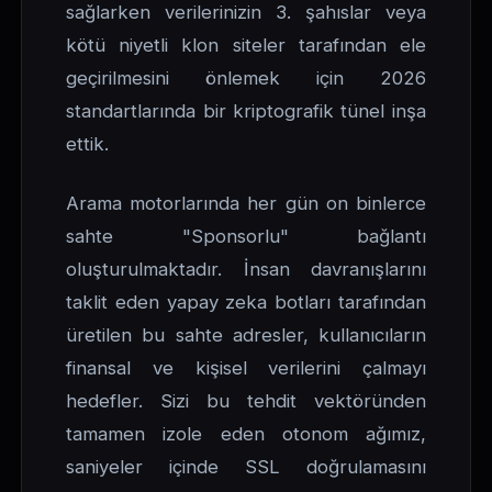
sağlarken verilerinizin 3. şahıslar veya
kötü niyetli klon siteler tarafından ele
geçirilmesini önlemek için 2026
standartlarında bir kriptografik tünel inşa
ettik.
Arama motorlarında her gün on binlerce
sahte "Sponsorlu" bağlantı
oluşturulmaktadır. İnsan davranışlarını
taklit eden yapay zeka botları tarafından
üretilen bu sahte adresler, kullanıcıların
finansal ve kişisel verilerini çalmayı
hedefler. Sizi bu tehdit vektöründen
tamamen izole eden otonom ağımız,
saniyeler içinde SSL doğrulamasını