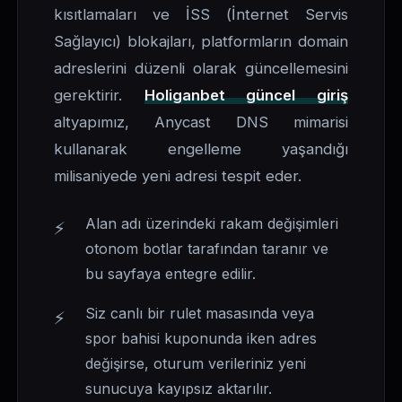
kısıtlamaları ve İSS (İnternet Servis
Sağlayıcı) blokajları, platformların domain
adreslerini düzenli olarak güncellemesini
gerektirir.
Holiganbet güncel giriş
altyapımız, Anycast DNS mimarisi
kullanarak engelleme yaşandığı
milisaniyede yeni adresi tespit eder.
Alan adı üzerindeki rakam değişimleri
otonom botlar tarafından taranır ve
bu sayfaya entegre edilir.
Siz canlı bir rulet masasında veya
spor bahisi kuponunda iken adres
değişirse, oturum verileriniz yeni
sunucuya kayıpsız aktarılır.