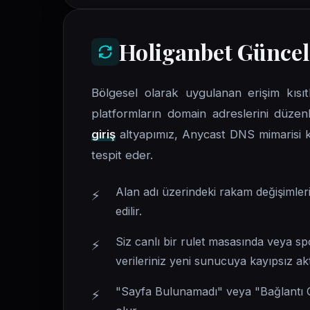
Holiganbet Güncel
Bölgesel olarak uygulanan erişim kısıtl
platformların domain adreslerini düzenl
giriş
altyapımız, Anycast DNS mimarisi k
tespit eder.
Alan adı üzerindeki rakam değişimler
edilir.
Siz canlı bir rulet masasında veya s
verileriniz yeni sunucuya kayıpsız akta
"Sayfa Bulunamadı" veya "Bağlantı Giz