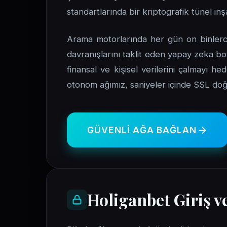
standartlarında bir kriptografik tünel inşa
Arama motorlarında her gün on binlerce
davranışlarını taklit eden yapay zeka bot
finansal ve kişisel verilerini çalmayı 
otonom ağımız, saniyeler içinde SSL doğ
GÜVENLİ AĞA BAĞLAN
Holiganbet Giriş v