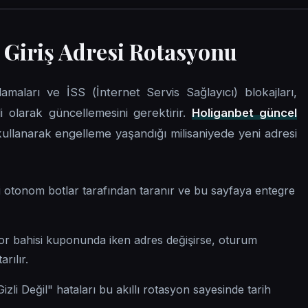
 Giriş Adresi Rotasyonu
amaları ve İSS (İnternet Servis Sağlayıcı) blokajları,
i olarak güncellemesini gerektirir.
Holiganbet güncel
ullanarak engelleme yaşandığı milisaniyede yeni adresi
i otonom botlar tarafından taranır ve bu sayfaya entegre
por bahisi kuponunda iken adres değişirse, oturum
rılır.
li Değil" hataları bu akıllı rotasyon sayesinde tarih