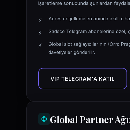
işaretleme sonucunda şunlardan faydalan
Adres engellemeleri anında akıllı ciha
Sadece Telegram abonelerine özel, çe
Global slot sağlayıcılarının (Örn: P
davetiyeler gönderilir.
VIP TELEGRAM'A KATIL
Global Partner Ağı