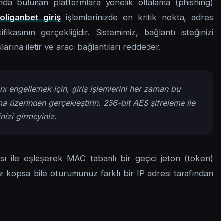
mda bulunan platformlara yönelik oltalama (phishing)
oliganbet giriş
işlemlerinizde en kritik nokta, adres
kasının gerçekliğidir. Sistemimiz, bağlantı isteğinizi
ına iletir ve aracı bağlantıları reddeder.
sını engellemek için, giriş işlemlerini her zaman bu
üzerinden gerçekleştirin. 256-bit AES şifreleme ile
izi girmeyiniz.
pısı ile eşleşerek MAC tabanlı bir geçici jeton (token)
z kopsa bile oturumunuz farklı bir IP adresi tarafından