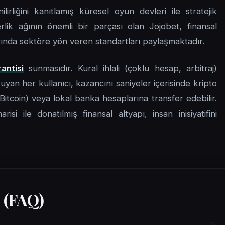
lirliğini kanıtlamış küresel oyun devleri ile stratejik
rlik ağının önemli bir parçası olan Jojobet, finansal
rında sektöre yön veren standartları paylaşmaktadır.
antisi
sunmasıdır. Kural ihlali (çoklu hesap, arbitraj)
uyan her kullanıcı, kazancını saniyeler içerisinde kripto
tcoin) veya lokal banka hesaplarına transfer edebilir.
si ile donatılmış finansal altyapı, insan inisiyatifini
ı (FAQ)