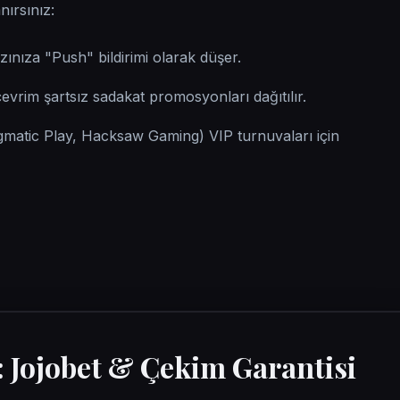
ırsınız:
zınıza "Push" bildirimi olarak düşer.
vrim şartsız sadakat promosyonları dağıtılır.
ragmatic Play, Hacksaw Gaming) VIP turnuvaları için
: Jojobet & Çekim Garantisi