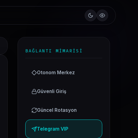
BAĞLANTI MIMARISI
Otonom Merkez
Güvenli Giriş
Güncel Rotasyon
Telegram VIP